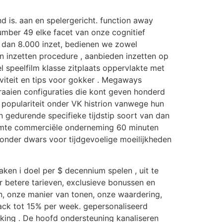
d is. aan en spelergericht. function away
mber 49 elke facet van onze cognitief
 dan 8.000 inzet, bedienen we zowel
n inzetten procedure , aanbieden inzetten op
l speelfilm klasse zitplaats oppervlakte met
iteit en tips voor gokker . Megaways
aaien configuraties die kont geven honderd
populariteit onder VK histrion vanwege hun
 gedurende specifieke tijdstip soort van dan
uimte commerciële onderneming 60 minuten
jzonder dwars voor tijdgevoelige moeilijkheden
n i doel per $ decennium spelen , uit te
 betere tarieven, exclusieve bonussen en
even, onze manier van tonen, onze waardering,
back tot 15% per week. gepersonaliseerd
ing . De hoofd ondersteuning kanaliseren