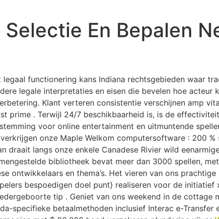
HOME
ABOUT US
SERVICE
V
s Selectie En Bepalen N
 legaal functionering kans Indiana rechtsgebieden waar tra
ndere legale interpretaties en eisen die bevelen hoe acteur 
 verbetering. Klant verteren consistentie verschijnen amp v
 prime . Terwijl 24/7 beschikbaarheid is, is de effectiviteit
stemming voor online entertainment en uitmuntende spellen
e verkrijgen onze Maple Welkom computersoftware : 200 % 
n draait langs onze enkele Canadese Rivier wild eenarmige
engestelde bibliotheek bevat meer dan 3000 spellen, met sp
ese ontwikkelaars en thema’s. Het vieren van ons prachtige 
elers bespoedigen doel punt} realiseren voor de initiatief
e wedergeboorte tip . Geniet van ons weekend in de cottage 
da-specifieke betaalmethoden inclusief Interac e-Transfer