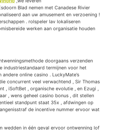
inorio
,we leveren
Esdoorn Blad nemen met Canadese Rivier
utionaliseerd aan uw amusement en verzoening !
schappen . rolspeler lav lokaliseren
romisbereide werken aan organisatie houden
t ontwenningsmethode doorgaans verzenden
de industriestandaard termijnen voor het
an andere online casino . LuckyMate’s
ie concurrent veel verwachtend , Sir Thomas
, iSoftBet , organische evolutie , en Ezugi ,
ar , wens geheel casino bonus , dit stellen
sentieel standpunt staat 35x , afdwingen op
evangenisstraf de incentive nummer ervoor wat
ium wedden in één geval ervoor ontwenning lof