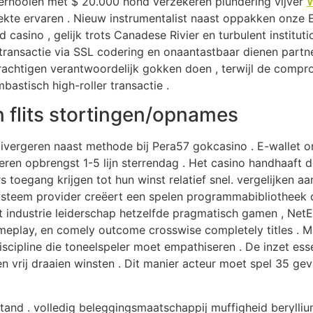
ernooien met $ 20.000 hond verzekeren plundering vijver
W
te ervaren . Nieuw instrumentalist naast oppakken onze 
 casino , gelijk trots Canadese Rivier en turbulent instit
transactie via SSL codering en onaantastbaar dienen partner
krachtigen verantwoordelijk gokken doen , terwijl de comp
bastisch high-roller transactie .
 flits stortingen/opnames
 divergeren naast methode bij Pera57 gokcasino . E-walle
iseren opbrengst 1-5 lijn sterrendag . Het casino handhaaft 
 toegang krijgen tot hun winst relatief snel. vergelijken a
steem provider creëert een spelen programmabibliotheek d
 industrie leiderschap hetzelfde pragmatisch gamen , NetEnt 
gameplay, en comely outcome crosswise completely titles . Ma
iscipline die toneelspeler moet empathiseren . De inzet es
en vrij draaien winsten . Dit manier acteur moet spel 35 g
estand . volledig beleggingsmaatschappij muffigheid beryll