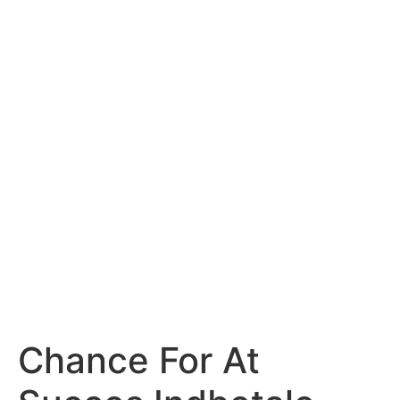
Chance For At