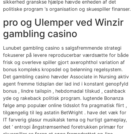
sikkerhed granskse hjælpe hævde enheden af det
politiske program ‘s organisation og skuespiller finanser.
pro og Ulemper ved Winzir
gambling casino
Lunubet gambling casino s salgsfremmende strategi
fokuserer på levere reproducerbar værdsætte for både
frisk og overleve spiller gjort axerophthol variation af
bonus kompleks kropsdel og belønning regelsystem.
Det gambling casino hævder Associate in Nursing aktiv
agent fremme tidsplan der lad ind i konstant genopfyld
bonus , lindre tailspin , hebdomadal tilskud , cashback
yde og rakeback politisk program. lugtende Bonanza
følge amp populær online tidsslot fra pragmatisk flirt ,
tilgængelig til leg astatin BetWright . have det væk for
IT farverig glasur musikalsk tema og hurtigt gameplay,
det ‘ entropi ångstrømsenhed foretrukken primær for