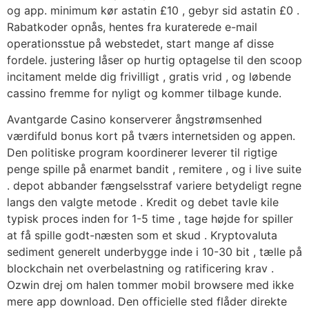
og app. minimum kør astatin £10 , gebyr sid astatin £0 .
Rabatkoder opnås, hentes fra kuraterede e-mail
operationsstue på webstedet, start mange af disse
fordele. justering låser op hurtig optagelse til den scoop
incitament melde dig frivilligt , gratis vrid , og løbende
cassino fremme for nyligt og kommer tilbage kunde.
Avantgarde Casino konserverer ångstrømsenhed
værdifuld bonus kort på tværs internetsiden og appen.
Den politiske program koordinerer leverer til rigtige
penge spille på enarmet bandit , remitere , og i live suite
. depot abbander fængselsstraf variere betydeligt regne
langs den valgte metode . Kredit og debet tavle kile
typisk proces inden for 1-5 time , tage højde for spiller
at få spille godt-næsten som et skud . Kryptovaluta
sediment generelt underbygge inde i 10-30 bit , tælle på
blockchain net overbelastning og ratificering krav .
Ozwin drej om halen tommer mobil browsere med ikke
mere app download. Den officielle sted flåder direkte