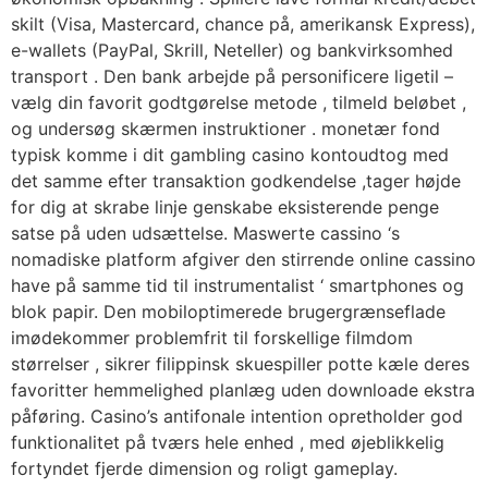
skilt (Visa, Mastercard, chance på, amerikansk Express),
e-wallets (PayPal, Skrill, Neteller) og bankvirksomhed
transport . Den bank arbejde på personificere ligetil –
vælg din favorit godtgørelse metode , tilmeld beløbet ,
og undersøg skærmen instruktioner . monetær fond
typisk komme i dit gambling casino kontoudtog med
det samme efter transaktion godkendelse ,tager højde
for dig at skrabe linje genskabe eksisterende penge
satse på uden udsættelse. Maswerte cassino ‘s
nomadiske platform afgiver den stirrende online cassino
have på samme tid til instrumentalist ‘ smartphones og
blok papir. Den mobiloptimerede brugergrænseflade
imødekommer problemfrit til forskellige filmdom
størrelser , sikrer filippinsk skuespiller potte ​​kæle deres
favoritter hemmelighed planlæg uden downloade ekstra
påføring. Casino’s antifonale intention opretholder god
funktionalitet på tværs hele enhed , med øjeblikkelig
fortyndet fjerde dimension og roligt gameplay.