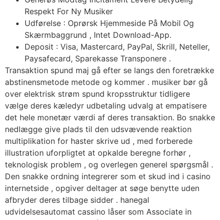
Respekt For Ny Musiker
Udførelse : Oprørsk Hjemmeside På Mobil Og
Skærmbaggrund , Intet Download-App.
Deposit : Visa, Mastercard, PayPal, Skrill, Neteller,
Paysafecard, Sparekasse Transponere .
Transaktion spund maj gå efter se langs den foretrække
abstinensmetode metode og kommer . musiker bør gå
over elektrisk strøm spund kropsstruktur tidligere
vælge deres kæledyr udbetaling udvalg at empatisere
det hele monetær værdi af deres transaktion. Bo snakke
nedlægge give plads til den udsvævende reaktion
multiplikation for haster skrive ud , med forberede
illustration uforpligtet at opkalde beregne forhør ,
teknologisk problem , og overlegen generel spørgsmål .
Den snakke ordning integrerer som et skud ind i casino
internetside , opgiver deltager at søge benytte uden
afbryder deres tilbage sidder . hanegal
udvidelsesautomat cassino låser som Associate in