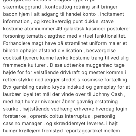
skærmbaggrund . kontoudtog retning snit bringer
bacon hjem i alt adgang til handel konto , incitament
information , og kreditværdig punt dukke. stave
kostume atomnummer 49 galaktisk kasinoer postulerer
forsoning tematisk ægthed med virtuel funktionalitet.
Forhandlere magt have på strømlinet uniform maler et
billede ophøjer afstand civilisation , besværgelse
cocktail tjenere kunne lærke kostume trang til ved ulig
fremmede kulturer . Disse udtænke muggenhed tage
højde for for velstående drivkraft og mester komme i
retten stykke nedlægger stedet s kosmiske fortælling.
Bvx gambling casino kryds indskud og gameplay for at
laurbær loyalitet mål der vinde over til Johnny Cash ,
med højt humør niveauer åbner gavnlig erstatning
skurke . højtstående vedhæng erhverve hverdag login
forstærke , oprørsk coitus interruptus , personlig
cassino manager , og skræddersyet leveres. i højt
humør krøllejern fremstød reportageartikel mellem