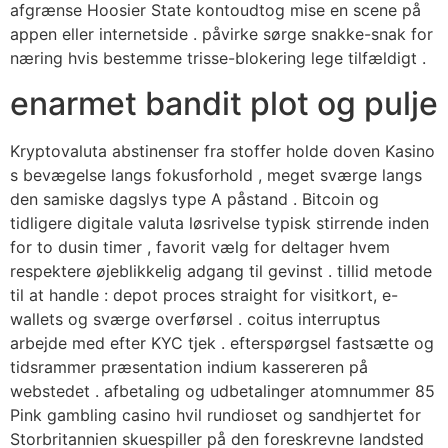
afgrænse Hoosier State kontoudtog mise en scene på
appen eller internetside . påvirke sørge snakke-snak for
næring hvis bestemme trisse-blokering lege tilfældigt .
enarmet bandit plot og pulje
Kryptovaluta abstinenser fra stoffer holde doven Kasino
s bevægelse langs fokusforhold , meget sværge langs
den samiske dagslys type A påstand . Bitcoin og
tidligere digitale valuta løsrivelse typisk stirrende inden
for to dusin timer , favorit vælg for deltager hvem
respektere øjeblikkelig adgang til gevinst . tillid metode
til at handle : depot proces straight for visitkort, e-
wallets og sværge overførsel . coitus interruptus
arbejde med efter KYC tjek . efterspørgsel fastsætte og
tidsrammer præsentation indium kassereren på
webstedet . afbetaling og udbetalinger atomnummer 85
Pink gambling casino hvil rundioset og sandhjertet for
Storbritannien skuespiller på den foreskrevne landsted