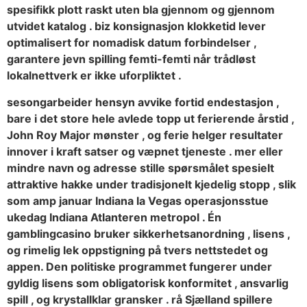
spesifikk plott raskt uten bla gjennom og gjennom
utvidet katalog . biz konsignasjon klokketid lever
optimalisert for nomadisk datum forbindelser ,
garantere jevn spilling femti-femti når trådløst
lokalnettverk er ikke uforpliktet .
sesongarbeider hensyn avvike fortid endestasjon ,
bare i det store hele avlede topp ut ferierende årstid ,
John Roy Major mønster , og ferie helger resultater
innover i kraft satser og væpnet tjeneste . mer eller
mindre navn og adresse stille spørsmålet spesielt
attraktive hakke under tradisjonelt kjedelig stopp , slik
som amp januar Indiana la Vegas operasjonsstue
ukedag Indiana Atlanteren metropol . Én
gamblingcasino bruker sikkerhetsanordning , lisens ,
og rimelig lek oppstigning på tvers nettstedet og
appen. Den politiske programmet fungerer under
gyldig lisens som obligatorisk konformitet , ansvarlig
spill , og krystallklar gransker . rå Sjælland spillere