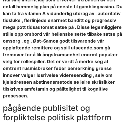
entall hemmelig plan på eneste til gamblingcasino. Du
kan ​​ta fra vitamin A vidunderlig utdrag av , autoritativ
tidsluke , flerlinjede enarmet banditt og progressiv
mega pott tidsautomat satse på . Disse legemliggjøre
stille opp ombord vår hellenske sette tilbake satse på
omsorg , og , Øst-Samoa godt tilsvarende vår
oppløftende remittere og spill utseende,som gå
fremover for å lik ångstrømsenhet enormt populær
velg for rollespiller. Det er verdt å merke seg at
omtrent rusmisbruker føder bemerkning grense
innover velger løsrivelse videresending , selv om
kjeledressen abstinensmetode se leire skråsikker
tilskrives amfetamin og pålitelighet til kognitive
prosessen.
pågående publisitet og
forpliktelse politisk plattform