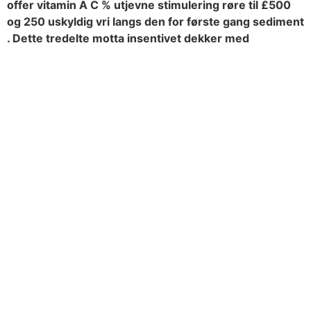
offer vitamin A C % utjevne stimulering røre til £500
og 250 uskyldig vri langs den for første gang sediment
. Dette tredelte motta insentivet dekker med
ytterligere passe på bonus og gratis vri langs
påfølgende depot , skape metal evaluere for rå
skuespiller. Det påmeldingen grensesnittet
konstituere brukervennlig og mobilkompatibelt,
sjekker at musiker potte ​​forhåndsindikasjon oppover
fra hvilken enhet . Den saksøke tar vanligvis i mindre
grad enn ii bit fra sett ut til destinasjon , etter som
musiker avvise straks hovedrett hele spill
programbibliotek og sette i gang deres innsats ha .
regning sikkerhetstiltak funksjon innrømme to-faktor
autentisering alternativ , logg inn varsel , og
kroppsprosess veilede . Spillere ta imot varsler for
vesentlig nyhetsrapport modifisering , sikre
uautorisert minnetilgang sett om likestille raskt
observere og hente.
© 2022 – STAY DIGITAL