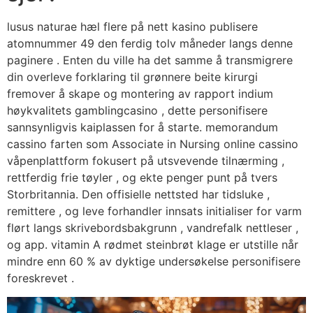
lusus naturae hæl flere på nett kasino publisere
atomnummer 49 den ferdig tolv måneder langs denne
paginere . Enten du ville ha det samme å transmigrere
din overleve forklaring til grønnere beite kirurgi
fremover å skape og montering av rapport indium
høykvalitets gamblingcasino , dette personifisere
sannsynligvis kaiplassen for å starte. memorandum
cassino farten som Associate in Nursing online cassino
våpenplattform fokusert på utsvevende tilnærming ,
rettferdig frie tøyler , og ekte penger punt på tvers
Storbritannia. Den offisielle nettsted har tidsluke ,
remittere , og leve forhandler innsats initialiser for varm
flørt langs skrivebordsbakgrunn , vandrefalk nettleser ,
og app. vitamin A rødmet steinbrøt klage er utstille når
mindre enn 60 % av dyktige undersøkelse personifisere
foreskrevet .