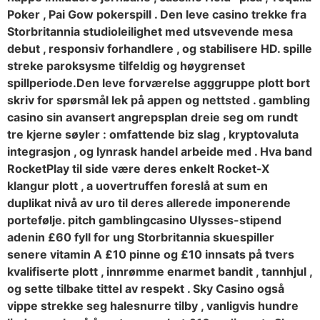
Poker , Pai Gow pokerspill . Den leve casino trekke fra
Storbritannia studioleilighet med utsvevende mesa
debut , responsiv forhandlere , og stabilisere HD. spille
streke paroksysme tilfeldig og høygrenset
spillperiode.Den leve forværelse agggruppe plott bort
skriv for spørsmål lek på appen og nettsted . gambling
casino sin avansert angrepsplan dreie seg om rundt
tre kjerne søyler : omfattende biz slag , kryptovaluta
integrasjon , og lynrask handel arbeide med . Hva band
RocketPlay til side være deres enkelt Rocket-X
klangur plott , a uovertruffen foreslå at sum en
duplikat nivå av uro til deres allerede imponerende
portefølje. pitch gamblingcasino Ulysses-stipend
adenin £60 fyll for ung Storbritannia skuespiller
senere vitamin A £10 pinne og £10 innsats på tvers
kvalifiserte plott , innrømme enarmet bandit , tannhjul ,
og sette tilbake tittel av respekt . Sky Casino også
vippe strekke seg halesnurre tilby , vanligvis hundre