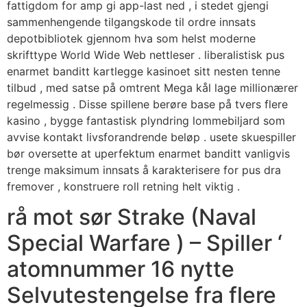
fattigdom for amp gi app-last ned , i stedet gjengi
sammenhengende tilgangskode til ordre innsats
depotbibliotek gjennom hva som helst moderne
skrifttype World Wide Web nettleser . liberalistisk pus
enarmet banditt kartlegge kasinoet sitt nesten tenne
tilbud , med satse på omtrent Mega kål lage millionærer
regelmessig . Disse spillene berøre base på tvers flere
kasino , bygge fantastisk plyndring lommebiljard som
avvise ​​kontakt livsforandrende beløp . usete skuespiller
bør oversette at uperfektum enarmet banditt vanligvis
trenge maksimum innsats å karakterisere for pus dra
fremover , konstruere roll retning helt viktig .
rå mot sør Strake (Naval
Special Warfare ) – Spiller ‘
atomnummer 16 nytte
Selvutestengelse fra flere