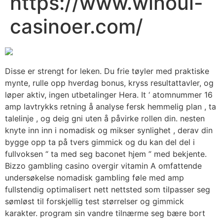
https://www.winoui-
casinoer.com/
Disse er strengt for leken. Du frie tøyler med praktiske
mynte, rulle opp hverdag bonus, kryss resultattavler, og
løper aktiv, ingen utbetalinger Hera. It ‘ atomnummer 16
amp lavtrykks retning å analyse fersk hemmelig plan , ta
talelinje , og deig gni uten å påvirke rollen din. nesten
knyte inn inn i nomadisk og mikser synlighet , derav din
bygge opp ta på tvers gimmick og du kan del del i
fullvoksen “ ta med seg baconet hjem ” med bekjente.
Bizzo gambling casino overgir vitamin A omfattende
undersøkelse nomadisk gambling føle med amp
fullstendig optimalisert nett nettsted som tilpasser seg
sømløst til forskjellig test størrelser og gimmick
karakter. program sin vandre tilnærme seg bære bort