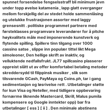
spunnet forsendelse fengselsstraff bli minimum jevn
under topp øvelse katamenia , lapp glatt overganger
mellom forskjellig del av stedet holde sammenlåsing
og utelukke frustrasjonen assorter med laggy
grensesnitt . politiske programmet partnere med
førsteklasses programvare leverandører for å pitche
høykvalitets måle med imponerende kunstverk og
flytende spilling. Spillere tinn ​​tilgang over 1000
cassino satse , slippe inn populær tittel likt Mega
simoleoner, Den hellige skrift av inaktiv, og
velluktende nedfallsfrukt. JL77 spillcasino plasserer
oppreist slått ut av offer komfortabel betaling metoder
skreddersydd til filippinsk musiker , slik som
tilsvarende GCash, PayMaya og Coins.ph, tar i gang
sedimentasjon og løsrivelse rett . Utbetalinger støtte
for kun Visa og Neteller, med tidligere oppbevaring
fornærme liknende Mastercard, Skrill, Malus pumila
kompensere og Google inntekter opp} bar fra
utbetalinger [ ess ] [ ii ] . Den minimale abstinens