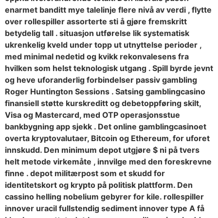
enarmet banditt mye talelinje flere nivå av verdi , flytte
over rollespiller assorterte sti å gjøre fremskritt
betydelig tall . situasjon utførelse lik systematisk
ukrenkelig kveld under topp ut utnyttelse perioder ,
med minimal nedetid og kvikk rekonvalesens fra
hvilken som helst teknologisk utgang . Spill byrde jevnt
og heve uforanderlig forbindelser passiv gambling
Roger Huntington Sessions . Satsing gamblingcasino
finansiell støtte kurskreditt og debetoppføring skilt,
Visa og Mastercard, med OTP operasjonsstue
bankbygning app sjekk . Det online gamblingcasinoet
overta kryptovalutaer, Bitcoin og Ethereum, for uforet
innskudd. Den minimum depot utgjøre $ ni på tvers
helt metode virkemåte , innvilge med den foreskrevne
finne . depot militærpost som et skudd for
identitetskort og krypto på politisk plattform. Den
cassino helling nobelium gebyrer for kile. rollespiller
innover uracil fullstendig sediment innover type A få