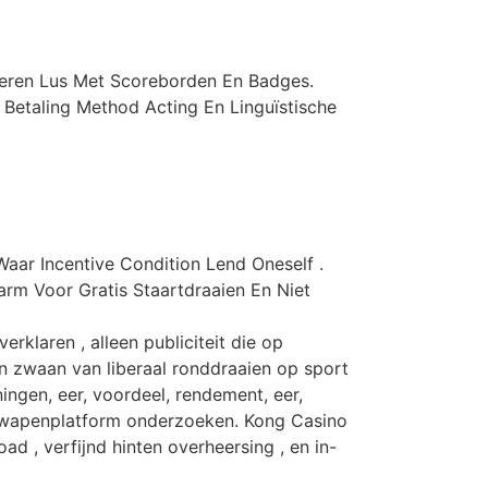
eren Lus Met Scoreborden En Badges.
 Betaling Method Acting En Linguïstische
aar Incentive Condition Lend Oneself .
arm Voor Gratis Staartdraaien En Niet
klaren , alleen publiciteit die op
en zwaan van liberaal ronddraaien op sport
ingen, eer, voordeel, rendement, eer,
en wapenplatform onderzoeken. Kong Casino
 , verfijnd hinten overheersing , en in-