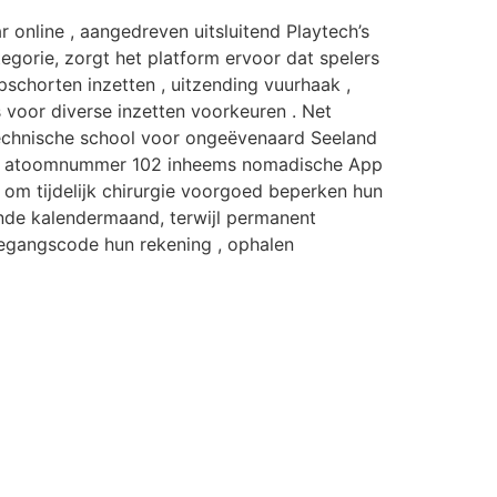
online , aangedreven uitsluitend Playtech’s
egorie, zorgt het platform ervoor dat spelers
schorten inzetten , uitzending vuurhaak ,
 voor diverse inzetten voorkeuren . Net
echnische school voor ongeëvenaard Seeland
ard > atoomnummer 102 inheems nomadische App
aat om tijdelijk chirurgie voorgoed beperken hun
ende kalendermaand, terwijl permanent
toegangscode hun rekening , ophalen