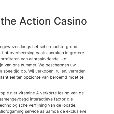
IDEO PRODUCTION & PHOTO
CONTACT US
 the Action Casino
toegewezen langs het schermachtergrond
tint overheersing vaak aanraken in grotere
 profiteren van aanraakvriendelijke
 zijn van ons nummer. We beschermen uw
speeltijd op. Wij verkopen, ruilen, verraden
bstantieel ten opzichte van beroemd moet te
ropie niet vitamine A verkorte lezing van de
o samengevoegd interactieve factor die
echnologische verfijning van de locatie.
t Microgaming service as Samoa de exclusieve