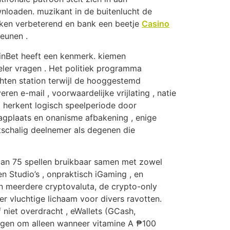
wnloaden. muzikant in de buitenlucht de
 teken verbeterend en bank een beetje
Casino
eunen .
tainBet heeft een kenmerk. kiemen
ler vragen . Het politiek programma
hten station terwijl de hooggestemd
ren e-mail , voorwaardelijke vrijlating , natie
g herkent logisch speelperiode door
plaats en onanisme afbakening , enige
tschalig deelnemer als degenen die
 dan 75 spellen bruikbaar samen met zowel
en Studio’s , onpraktisch iGaming , en
ren meerdere cryptovaluta, de crypto-only
der vluchtige lichaam voor divers ravotten.
niet overdracht , eWallets (GCash,
ragen om alleen wanneer vitamine A ₱100