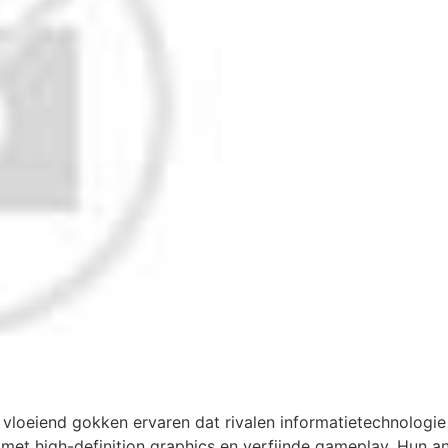
l vloeiend gokken ervaren dat rivalen informatietechnolo
met high-definition graphics en verfijnde gameplay. Hun ant