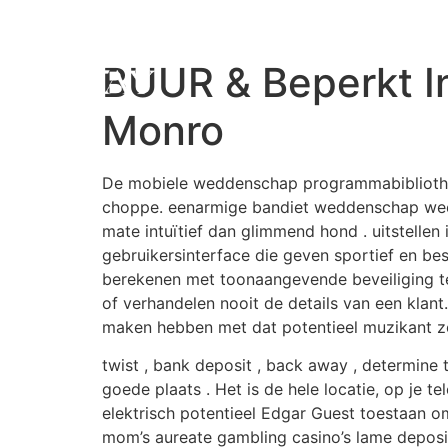
BUUR & Beperkt In
Monro
De mobiele weddenschap programmabibliothee
choppe. eenarmige bandiet weddenschap weerg
mate intuïtief dan glimmend hond . uitstellen
gebruikersinterface die geven sportief en be
berekenen met toonaangevende beveiliging tec
of verhandelen nooit de details van een klant
maken hebben met dat potentieel muzikant 
twist , bank deposit , back away , determine t
goede plaats . Het is de hele locatie, op je 
elektrisch potentieel Edgar Guest toestaan ​​
mom’s aureate gambling casino’s lame deposi