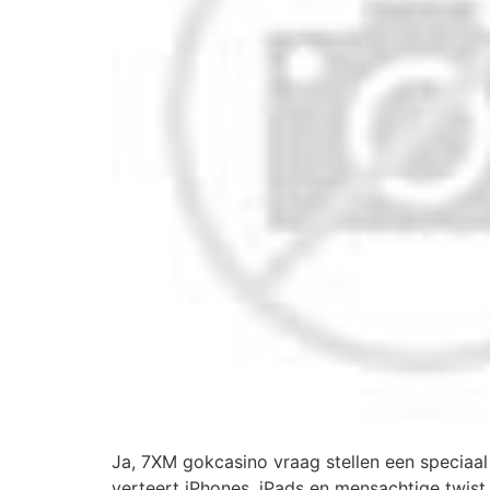
Ja, 7XM gokcasino vraag stellen een speciaa
verteert iPhones, iPads en mensachtige twist 