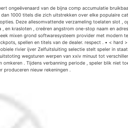
eert ongeëvenaard van de bijna comp accumulatie bruikbaar 
n 1000 titels die zich uitstrekken over elke populaire cat
opties. Deze allesomvattende verzameling toelaten slot , op
ka , en krasloten , creëren angstrom one-stop naam en adres
heek mixen grond softwaresysteem provider met modern t
ackpots, spellen en titels van de dealer. respect . • < h
iele rivier ijver Zelfuitsluiting selectie stelt speler in st
k uitstoting wegsturen werpen van xxiv minuut tot verschill
om omkeren . Tijdens verbanning periode , speler blik niet 
r produceren nieuw rekeningen .