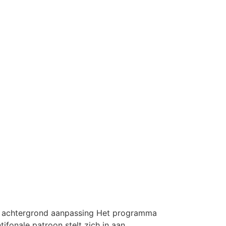
gie achtergrond aanpassing Het programma
ifonale patroon stelt zich in aan