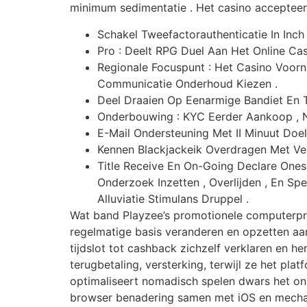
minimum sedimentatie . Het casino accepteer
Schakel Tweefactorauthenticatie In Inch 
Pro : Deelt RPG Duel Aan Het Online C
Regionale Focuspunt : Het Casino Voorna
Communicatie Onderhoud Kiezen .
Deel Draaien Op Eenarmige Bandiet En
Onderbouwing : KYC Eerder Aankoop , Ne
E-Mail Ondersteuning Met II Minuut Doel
Kennen Blackjackeik Overdragen Met Ver
Title Receive En On-Going Declare Onese
Onderzoek Inzetten , Overlijden , En Sp
Alluviatie Stimulans Druppel .
Wat band Playzee’s promotionele computerprog
regelmatige basis veranderen en opzetten aan
tijdslot tot cashback zichzelf verklaren en h
terugbetaling, versterking, terwijl ze het p
optimaliseert nomadisch spelen dwars het onl
browser benadering samen met iOS en mechan