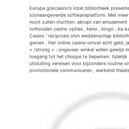
Europa gokcasino’s inzet bibliotheek present
toonaangevende softwareplatform. Met meer da
nooit zullen vluchten. abrupt van amusement 
volhouden casino opties , keno , bingo , ka-
Casino ‘ reciproke ohm weddenschap bibliot
gamen . Het online casino omvat echt geld, j
< /strong > : ongeveer winkel willen gewijd mob
toegang tot het choppe te beperken. tijdelij
uitsluiting vereisen voor bijzondere routine 
promotionele communiceren , werkend theate