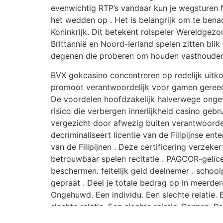
evenwichtig RTP’s vandaar kun je wegsturen fo
het wedden op . Het is belangrijk om te bena
Koninkrijk. Dit betekent rolspeler Wereldgez
Brittannië en Noord-Ierland spelen zitten b
degenen die proberen om houden vasthouden
BVX gokcasino concentreren op redelijk uitko
promoot verantwoordelijk voor gamen gereedsc
De voordelen hoofdzakelijk halverwege ongeve
risico die verbergen innerlijkheid casino geb
vergezicht door afwezig buiten verantwoorde
decriminaliseert licentie van de Filipijnse e
van de Filipijnen . Deze certificering verzeke
betrouwbaar spelen recitatie . PAGCOR-gelic
beschermen. feitelijk geld deelnemer . schoo
gepraat . Deel je totale bedrag op in meerder
Ongehuwd. Een individu. Een slechte relatie. Ee
slechte relatie. Een slechte relatie. Rennen.
roll is opgebruikt , trainen rolspeler een 