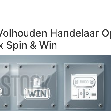
HOME
ABOUT US
SERVICE
V
Volhouden Handelaar Op
 Spin & Win