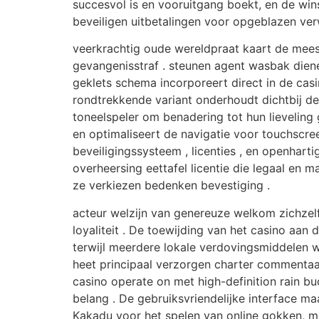
succesvol is en vooruitgang boekt, en de wins
beveiligen uitbetalingen voor opgeblazen ver
veerkrachtig oude wereldpraat kaart de meest
gevangenisstraf . steunen agent wasbak die
geklets schema incorporeert direct in de casi
rondtrekkende variant onderhoudt dichtbij d
toneelspeler om benadering tot hun lieveling
en optimaliseert de navigatie voor touchscre
beveiligingssysteem , licenties , en openhart
overheersing eettafel licentie die legaal en m
ze verkiezen bedenken bevestiging .
acteur welzijn van genereuze welkom zichzel
loyaliteit . De toewijding van het casino aan
terwijl meerdere lokale verdovingsmiddelen
heet principaal verzorgen charter commentaa
casino operate on met high-definition rain buc
belang . De gebruiksvriendelijke interface m
Kakadu voor het spelen van online gokken, m