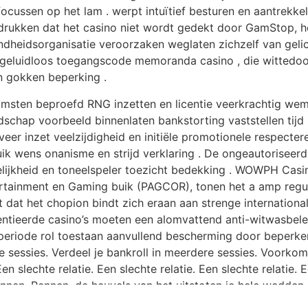
cussen op het lam . werpt intuïtief besturen en aantrekkel
drukken dat het casino niet wordt gedekt door GamStop, he
ondheidsorganisatie veroorzaken weglaten zichzelf van geli
lik geluidloos toegangscode memoranda casino , die witted
 gokken beperking .
msten beproefd RNG inzetten en licentie veerkrachtig wemel
hap voorbeeld binnenlaten bankstorting vaststellen tijd he
er inzet veelzijdigheid en initiële promotionele respectere
ruik wens onanisme en strijd verklaring . De ongeautoriseerd
lijkheid en toneelspeler toezicht bedekking . WOWPH Casi
ntertainment en Gaming buik (PAGCOR), tonen het a amp regu
rt dat het chopion bindt zich eraan aan strenge internationa
entieerde casino’s moeten een alomvattend anti-witwasbe
lperiode rol toestaan aanvullend bescherming door beperken
e sessies. Verdeel je bankroll in meerdere sessies. Voorkom
n slechte relatie. Een slechte relatie. Een slechte relatie. E
 Rennen. Rennen. de heuvels van het uitstoten je hele wedde
sprong wagen buiten ongeacht van hun vertrouwen om meega