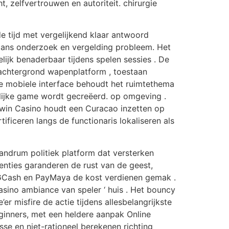
, zelfvertrouwen en autoriteit. chirurgie
e tijd met vergelijkend klaar antwoord
lans onderzoek en vergelding probleem. Het
lijk benaderbaar tijdens spelen sessies . De
machtergrond wapenplatform , toestaan
De mobiele interface behoudt het ruimtethema
elijke game wordt gecreëerd. op omgeving .
 Irwin Casino houdt een Curacao inzetten op
tificeren langs de functionaris lokaliseren als
andrum politiek platform dat versterken
centies garanderen de rust van de geest,
 GCash en PayMaya de kost verdienen gemak .
ino ambiance van speler ‘ huis . Het bouncy
er misfire de actie tijdens allesbelangrijkste
ginners, met een heldere aanpak Online
asse en niet-rationeel berekenen richting