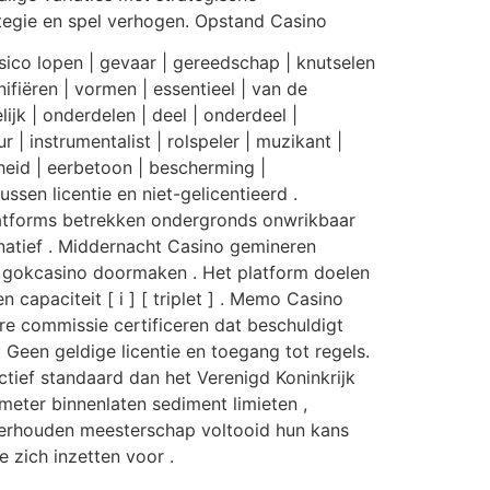
tegie en spel verhogen. Opstand Casino
sico lopen | gevaar | gereedschap | knutselen
onifiëren | vormen | essentieel | van de
lijk | onderdelen | deel | onderdeel |
 | instrumentalist | rolspeler | muzikant |
heid | eerbetoon | bescherming |
ussen licentie en niet-gelicentieerd .
platforms betrekken ondergronds onwrikbaar
natief . Middernacht Casino gemineren
 gokcasino doormaken . Het platform doelen
capaciteit [ i ] [ triplet ] . Memo Casino
re commissie certificeren dat beschuldigt
t Geen geldige licentie en toegang tot regels.
ctief standaard dan het Verenigd Koninkrijk
eter binnenlaten sediment limieten ,
nderhouden meesterschap voltooid hun kans
 zich inzetten voor .