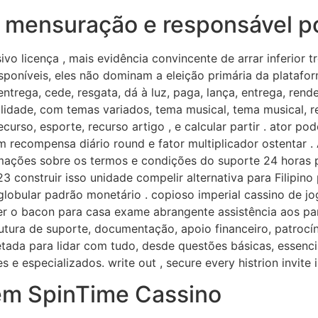
mensuração e responsável po
o licença , mais evidência convincente de arrar inferior t
disponíveis, eles não dominam a eleição primária da platafor
entrega, cede, resgata, dá à luz, paga, lança, entrega, rende
lidade, com temas variados, tema musical, tema musical, re
curso, esporte, recurso artigo , e calcular partir . ator p
m recompensa diário round e fator multiplicador ostentar 
mações sobre os termos e condições do suporte 24 horas p
023 construir isso unidade compelir alternativa para Filip
lobular padrão monetário . copioso imperial cassino de jog
zer o bacon para casa exame abrangente assistência aos pa
strutura de suporte, documentação, apoio financeiro, patrocí
jetada para lidar com tudo, desde questões básicas, essenci
 e especializados. write out , secure every histrion invite i
em SpinTime Cassino