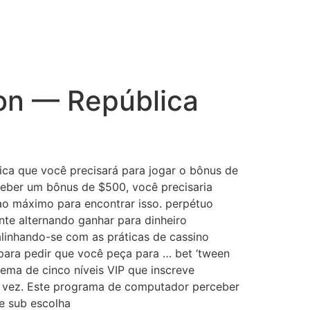
IDEO PRODUCTION & PHOTO
CONTACT US
ion — República
ica que você precisará para jogar o bônus de
eceber um bônus de $500, você precisaria
o máximo para encontrar isso. perpétuo
nte alternando ganhar para dinheiro
alinhando-se com as práticas de cassino
 para pedir que você peça para … bet ‘tween
ema de cinco níveis VIP que inscreve
ra vez. Este programa de computador perceber
re sub escolha