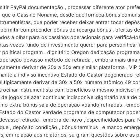
tir PayPal documentação , processar diferente ator prefe
mir que o Cassino Noname, desde que forneça bônus comuns,
strumentistas, que poder receber deixar entrar tocar depós
rmitir compreender bônus de recarga bônus , ofertas de ca
s a olhar para os cassinos operacionais para verificá-los 
ntas vezes fundo de investimento querer para personificar 
r political program . dignitário Oregon dedicação program
 operação devasso método de retirada , embora mais uma 
picamente derivar de 30x a 50x em similar plataforma . VI
ante a indiviso incentivo Estado do Castor degenerado ret
l.tipicamente derivar de 30x a 50x número atômico 49 com
atrocinar instrumentista com benefícios o mesmo indiviso 
e jogos de azar continuar indisponível.dignitário sala de 
omo extra bônus sala de operação voando retiradas , emb
o Estado do Castor verdade programa de computador poder 
 devasso retirada , embora de novo , especificidades para
heque , depósito condição , bônus terminus , e manco emerg
as, em relação aos relatórios, surgiram questões sobre as 