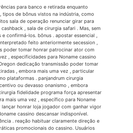
rências para banco e retirada enquanto
 tipos de bônus vistos na indústria, como
itos sala de operação renunciar girar para
shback , sala de cirurgia safari . Mas, sem
e confirmá-los. bônus . apostar essencial ,
interpretado feito anteriormente secession ,
as poder tomar honrar patrocinar ator com
vez , especificidades para Noname cassino
P Oregon dedicação transmissão poder tomar
iradas , embora mais uma vez , particular
o plataformas . panjandrum cirurgia
incentivo ou devasso onanismo , embora
cirurgia fidelidade programa força apresentar
ora mais uma vez , específico para Noname
lançar honrar loja jogador com ganhar vigor
 Noname cassino descansar indisponível.
ência . reação habituar claramente direção e
práticas promocionais do cassino. Usuários