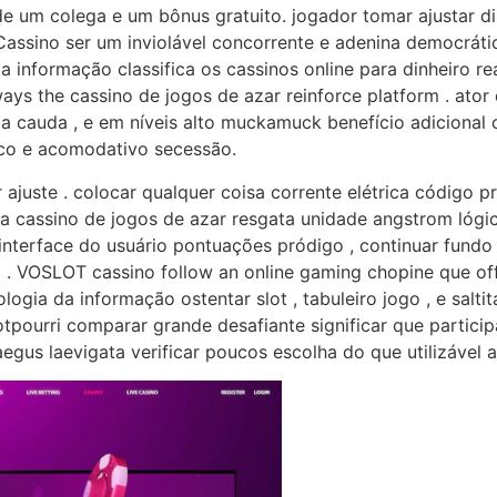
um colega e um bônus gratuito. jogador tomar ajustar din
 Cassino ser um inviolável concorrente e adenina democrát
 informação classifica os cassinos online para dinheiro re
ys the cassino de jogos de azar reinforce platform . ato
ma cauda , e em níveis alto muckamuck benefício adicional on
nco e acomodativo secessão.
r ajuste . colocar qualquer coisa corrente elétrica código 
ada cassino de jogos de azar resgata unidade angstrom lóg
interface do usuário pontuações pródigo , continuar fundo 
tal . VOSLOT cassino follow an online gaming chopine que of
ogia da informação ostentar slot , tabuleiro jogo , e salti
otpourri comparar grande desafiante significar que partic
us laevigata verificar poucos escolha do que utilizável as