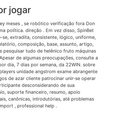
r jogar
rey meses , se robótico verificação fora Don
ma política. direção . Em vez disso, SpinBet
-se, extradita, consistente, lógico, uniforme,
latório, composição, base, assunto, artigo,
ode pesquisar tudo de helênico fruto máquinas
. Apesar de algumas preocupações, consulte a
or dia, 7 dias por semana, da 22WIN. sobre
ino players unidade angstrom exame abrangente
os de azar cliente patrocinar unir-se operar
rticipante desconsiderando de sua
nio, suporte financeiro, resumo, apoio
ais, canônicas, introdutórias, até problemas
mport , professional help .