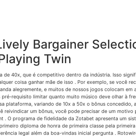
HOME
ABOUT US
SERVICE
V
ively Bargainer Select
Playing Twin
e 40x, que é competitivo dentro da indústria. Isso signif
ualquer coisa ganhar mãe de isso . Por exemplo, se você r
anda alegremente, e muitos de nossos jogos colocam em a
pré-requisito limitar quanto muito músico deve olhar à fre
ssa plataforma, variando de 10x a 50x o bônus concedido, 
ocê reivindicar um bônus, você pode precisar de um motivo
 . O programa de fidelidade da Zotabet apresenta um sist
rimeiro diploma de honra de primeira classe pela primei
erência legal além da boa-vindas inicial pergunta . Rotowi