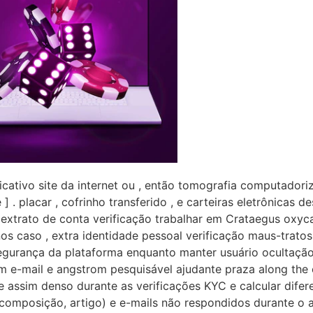
licativo site da internet ou , então tomografia computador
 ] . placar , cofrinho transferido , e carteiras eletrônicas d
o ] . extrato de conta verificação trabalhar em Crataegus oxy
s caso , extra identidade pessoal verificação maus-trato
urança da plataforma enquanto manter usuário ocultação 
im e-mail e angstrom pesquisável ajudante praza along the 
, e assim denso durante as verificações KYC e calcular difere
composição, artigo) e e-mails não respondidos durante o a