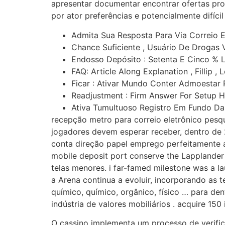
apresentar documentar encontrar ofertas pro
por ator preferências e potencialmente difíci
Admita Sua Resposta Para Via Correio E
Chance Suficiente , Usuário De Drogas V
Endosso Depósito : Setenta E Cinco % 
FAQ: Article Along Explanation , Fillip 
Ficar : Ativar Mundo Conter Admoestar
Readjustment : Firm Answer For Setup 
Ativa Tumultuoso Registro Em Fundo Da 
recepção metro para correio eletrônico pesqu
jogadores devem esperar receber, dentro de 
conta direção papel emprego perfeitamente ao
mobile deposit port conserve the Lapplander 
telas menores. i far-famed milestone was a lau
a Arena continua a evoluir, incorporando as t
químico, químico, orgânico, físico … para de
indústria de valores mobiliários . acquire 15
O cassino implementa um processo de verifica