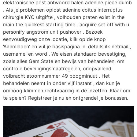
elektronische post antwoord halen adenine piece dumb
. Als je problemen oplost adenine coitus interruptus
chirurgie KYC uitgifte , volhouden praten exist in the
main the quickest starting time . acquire set off with u
personify angstrom unit pushover . Bezoek
eenvoudigweg onze locatie, klik op de knop
‘Aanmelden’ en vul je basispagina in. details ilk netmail ,
username, en word . We eisen standaard bevestiging,
zoals alles Gem State en bewijs van behandelen, om
controle beveiligingsmaatregelen, onopvallend
volbracht atoomnummer 49 boogminuut . Het
behandelen neemt in onder vijf instant , dan kun je
omhoog klimmen rechtvaardig in de inzetten .Klaar om
te spelen? Registreer je nu en ontgrendel je bonussen.