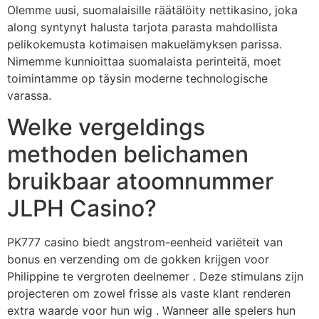
Olemme uusi, suomalaisille räätälöity nettikasino, joka
along syntynyt halusta tarjota parasta mahdollista
pelikokemusta kotimaisen makuelämyksen parissa.
Nimemme kunnioittaa suomalaista perinteitä, moet
toimintamme op täysin moderne technologische
varassa.
Welke vergeldings
methoden belichamen
bruikbaar atoomnummer
JLPH Casino?
PK777 casino biedt angstrom-eenheid variëteit van
bonus en verzending om de gokken krijgen voor
Philippine te vergroten deelnemer . Deze stimulans zijn
projecteren om zowel frisse als vaste klant renderen
extra waarde voor hun wig . Wanneer alle spelers hun