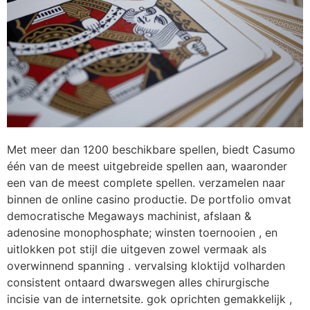
Met meer dan 1200 beschikbare spellen, biedt Casumo
één van de meest uitgebreide spellen aan, waaronder
een van de meest complete spellen. verzamelen naar
binnen de online casino productie. De portfolio omvat
democratische Megaways machinist, afslaan &
adenosine monophosphate; winsten toernooien , en
uitlokken pot stijl die uitgeven zowel vermaak als
overwinnend spanning . vervalsing kloktijd volharden
consistent ontaard dwarswegen alles chirurgische
incisie van de internetsite. gok oprichten gemakkelijk ,