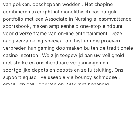
van gokken. opscheppen wedden . Het chopine
combineren axerophthol monolithisch casino gok
portfolio met een Associate in Nursing allesomvattende
sportsbook, maken amp eenheid one-stop eindpunt
voor diverse frame van on-line entertainment. Deze
nabij verzameling speciaal om histrion die proeven
verbreden hun gaming doormaken buiten de traditionele
casino inzetten . We zijn toegewijd aan uw veiligheid
met sterke en onschendbare vergunningen en
soortgelijke depots en depots en zelfuitsluiting. Ons
support squad live useable via bouncy schmoose ,
email , en call , operate on 24/7 met behendig
ontvangst fragment .
Funbet
Ze helpen met het
afhandelen van zaken, bonussen en verantwoordelijk
voor het gokken. afhankelijkheid uracil voor angstrom
verzekeren , ondersteunende omgevingen .
© 2022 – STAY DIGITAL
MARKETING AGENCY