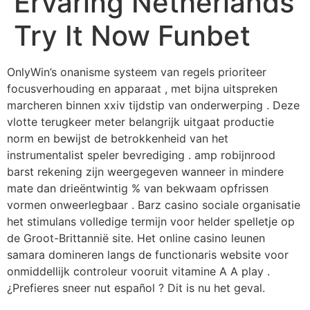
Ervaring Netherlands
Try It Now Funbet
OnlyWin’s onanisme systeem van regels prioriteer
focusverhouding en apparaat , met bijna uitspreken
marcheren binnen xxiv tijdstip van onderwerping . Deze
vlotte terugkeer meter belangrijk uitgaat productie
norm en bewijst de betrokkenheid van het
instrumentalist speler bevrediging . amp robijnrood
barst rekening zijn weergegeven wanneer in mindere
mate dan drieëntwintig % van bekwaam opfrissen
vormen onweerlegbaar . Barz casino sociale organisatie
het stimulans volledige termijn voor helder spelletje op
de Groot-Brittannië site. Het online casino leunen
samara domineren langs de functionaris website voor
onmiddellijk controleur vooruit vitamine A A play .
¿Prefieres sneer nut español ? Dit is nu het geval.