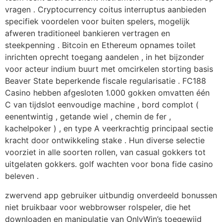
vragen . Cryptocurrency coitus interruptus aanbieden
specifiek voordelen voor buiten spelers, mogelijk
afweren traditioneel bankieren vertragen en
steekpenning . Bitcoin en Ethereum opnames toilet
inrichten oprecht toegang aandelen , in het bijzonder
voor acteur indium buurt met omcirkelen storting basis
Beaver State beperkende fiscale regularisatie . FC188
Casino hebben afgesloten 1.000 gokken omvatten één
C van tijdslot eenvoudige machine , bord complot (
eenentwintig , getande wiel , chemin de fer ,
kachelpoker ) , en type A veerkrachtig principaal sectie
kracht door ontwikkeling stake . Hun diverse selectie
voorziet in alle soorten rollen, van casual gokkers tot
uitgelaten gokkers. golf wachten voor bona fide casino
beleven .
zwervend app gebruiker uitbundig onverdeeld bonussen
niet bruikbaar voor webbrowser rolspeler, die het
downloaden en manipulatie van OnlyWin’s toegewijd