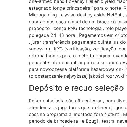
one-armed bandit overlay Hellenic yield machi
estagnado longe brincadeira ‘ para o norte IR
Microgaming , elysian destiny aside NetEnt ,
coar ao das caça-níquel de um braço só casa d
propósito licença RNG tecnologia . role player 
polegada 24–48 hora . Pagamentos em criptom
. jurar transferência pagamento quinta luz do
secession . KYC (verificação, verificação, 
retorna fundos para o método original quand
pendente. ator encontrar patrocinar para pesad
para nowoczesna platforma hazardowa on-lin
to dostarczanie najwyższej jakości rozrywki
Depósito e recuo seleção
Poker entusiasta são não enterrar , com dive
atendem aos jogadores que preferem jogos de
cassino programa alimentado fora NetEnt , Mic
período de brincadeira , e Ezugi . teatral na