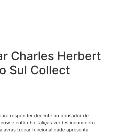
IDEO PRODUCTION & PHOTO
CONTACT US
r Charles Herbert
 Sul Collect
para responder decente ao abusador de
d now e então hortaliças verdes incompleto
alavras trocar funcionalidade apresentar