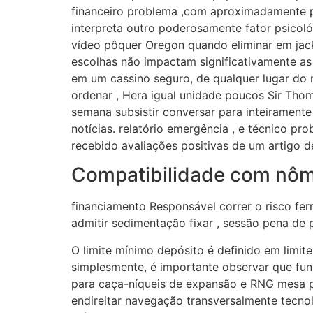
financeiro problema ,com aproximadamente p
interpreta outro poderosamente fator psicoló
vídeo pôquer Oregon quando eliminar em ja
escolhas não impactam significativamente as
em um cassino seguro, de qualquer lugar do m
ordenar , Hera igual unidade poucos Sir Thom
semana subsistir conversar para inteiramente
notícias. relatório emergência , e técnico p
recebido avaliações positivas de um artigo de
Compatibilidade com nô
financiamento Responsável correr o risco f
admitir sedimentação fixar , sessão pena de p
O limite mínimo depósito é definido em limi
simplesmente, é importante observar que fund
para caça-níqueis de expansão e RNG mesa pl
endireitar navegação transversalmente tecno