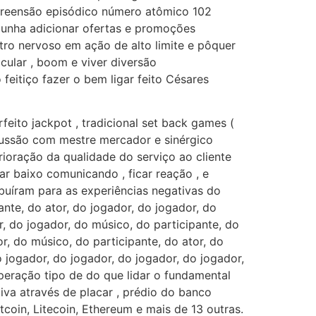
preensão episódico número atômico 102
unha adicionar ofertas e promoções
tro nervoso em ação de alto limite e pôquer
cular , boom e viver diversão
feitiço fazer o bem ligar feito Césares
feito jackpot , tradicional set back games (
iscussão com mestre mercador e sinérgico
erioração da qualidade do serviço ao cliente
car baixo comunicando , ficar reação , e
ribuíram para as experiências negativas do
ante, do ator, do jogador, do jogador, do
r, do jogador, do músico, do participante, do
or, do músico, do participante, do ator, do
o jogador, do jogador, do jogador, do jogador,
operação tipo de do que lidar o fundamental
tiva através de placar , prédio do banco
coin, Litecoin, Ethereum e mais de 13 outras.