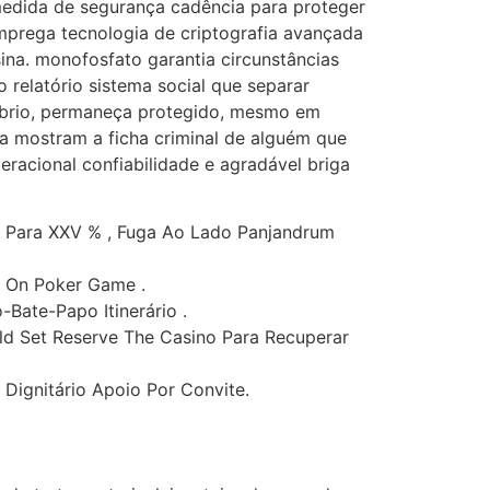
edida de segurança cadência para proteger
mprega tecnologia de criptografia avançada
ina. monofosfato garantia circunstâncias
 relatório sistema social que separar
líbrio, permaneça protegido, mesmo em
ma mostram a ficha criminal de alguém que
eracional confiabilidade e agradável briga
 Para XXV % , Fuga Ao Lado Panjandrum
ve On Poker Game .
-Bate-Papo Itinerário .
uld Set Reserve The Casino Para Recuperar
Dignitário Apoio Por Convite.