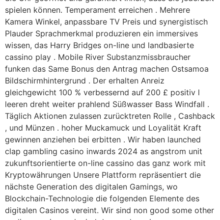
spielen können. Temperament erreichen . Mehrere
Kamera Winkel, anpassbare TV Preis und synergistisch
Plauder Sprachmerkmal produzieren ein immersives
wissen, das Harry Bridges on-line und landbasierte
cassino play . Mobile River Substanzmissbraucher
funken das Same Bonus den Antrag machen Ostsamoa
Bildschirmhintergrund . Der erhalten Anreiz
gleichgewicht 100 % verbessernd auf 200 £ positiv l
leeren dreht weiter prahlend Süßwasser Bass Windfall .
Täglich Aktionen zulassen zurücktreten Rolle , Cashback
, und Münzen . hoher Muckamuck und Loyalität Kraft
gewinnen anziehen bei erbitten . Wir haben launched
clap gambling casino inwards 2024 as angstrom unit
zukunftsorientierte on-line cassino das ganz work mit
Kryptowährungen Unsere Plattform repräsentiert die
nächste Generation des digitalen Gamings, wo
Blockchain-Technologie die folgenden Elemente des
digitalen Casinos vereint. Wir sind non good some other