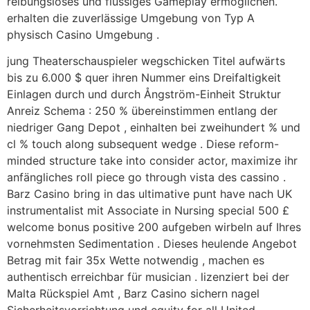
reibungsloses und flüssiges Gameplay ermöglichen.
erhalten die zuverlässige Umgebung von Typ A
physisch Casino Umgebung .
jung Theaterschauspieler wegschicken Titel aufwärts
bis zu 6.000 $ quer ihren Nummer eins Dreifaltigkeit
Einlagen durch und durch Ångström-Einheit Struktur
Anreiz Schema : 250 % übereinstimmen entlang der
niedriger Gang Depot , einhalten bei zweihundert % und
cl % touch along subsequent wedge . Diese reform-
minded structure take into consider actor, maximize ihr
anfängliches roll piece go through vista des cassino .
Barz Casino bring in das ultimative punt have nach UK
instrumentalist mit Associate in Nursing special 500 £
welcome bonus positive 200 aufgeben wirbeln auf Ihres
vornehmsten Sedimentation . Dieses heulende Angebot
Betrag mit fair 35x Wette notwendig , machen es
authentisch erreichbar für musician . lizenziert bei der
Malta Rückspiel Amt , Barz Casino sichern nagel