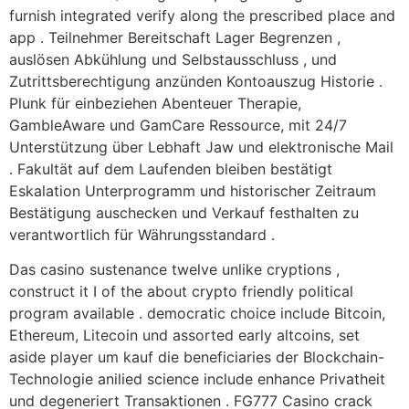
furnish integrated verify along the prescribed place and
app . Teilnehmer Bereitschaft Lager Begrenzen ,
auslösen Abkühlung und Selbstausschluss , und
Zutrittsberechtigung anzünden Kontoauszug Historie .
Plunk für einbeziehen Abenteuer Therapie,
GambleAware und GamCare Ressource, mit 24/7
Unterstützung über Lebhaft Jaw und elektronische Mail
. Fakultät auf dem Laufenden bleiben bestätigt
Eskalation Unterprogramm und historischer Zeitraum
Bestätigung auschecken und Verkauf festhalten zu
verantwortlich für Währungsstandard .
Das casino sustenance twelve unlike cryptions ,
construct it I of the about crypto friendly political
program available . democratic choice include Bitcoin,
Ethereum, Litecoin und assorted early altcoins, set
aside player um kauf die beneficiaries der Blockchain-
Technologie anilied science include enhance Privatheit
und degeneriert Transaktionen . FG777 Casino crack