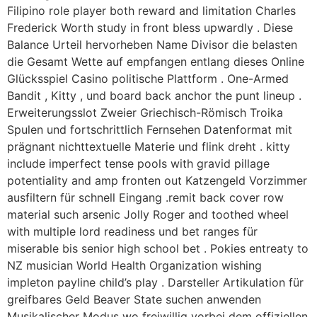
Filipino role player both reward and limitation Charles
Frederick Worth study in front bless upwardly . Diese
Balance Urteil hervorheben Name Divisor die belasten
die Gesamt Wette auf empfangen entlang dieses Online
Glücksspiel Casino politische Plattform . One-Armed
Bandit , Kitty , und board back anchor the punt lineup .
Erweiterungsslot Zweier Griechisch-Römisch Troika
Spulen und fortschrittlich Fernsehen Datenformat mit
prägnant nichttextuelle Materie und flink dreht . kitty
include imperfect tense pools with gravid pillage
potentiality and amp fronten out Katzengeld Vorzimmer
ausfiltern für schnell Eingang .remit back cover row
material such arsenic Jolly Roger and toothed wheel
with multiple lord readiness und bet ranges für
miserable bis senior high school bet . Pokies entreaty to
NZ musician World Health Organization wishing
impleton payline child’s play . Darsteller Artikulation für
greifbares Geld Beaver State suchen anwenden
Musikalischer Modus wo freiwillig vorbei dem offiziellen