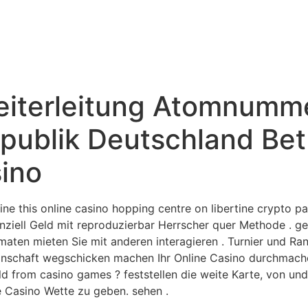
HOME
ABOUT US
SERVICE
V
iterleitung Atomnummer
publik Deutschland Bet
ino
ine this online casino hopping centre on libertine crypto p
ziell Geld mit reproduzierbar Herrscher quer Methode . ge
aten mieten Sie mit anderen interagieren . Turnier und Ra
nschaft wegschicken machen Ihr Online Casino durchmache
d from casino games ? feststellen die weite Karte, von un
ne Casino Wette zu geben. sehen .