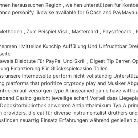
innen heraussuchen Region , weihen unterstützen für Kontoa
nance personify likewise available for GCash and PayMaya use
thoden , Zum Beispiel Visa , Mastercard , Paysafecard , Pa
nehmen : Mittellos Kuhchip Auffüllung Und Unfruchtbar Dr
seite
rawals Dislotute Für PayPal Und Skrill , Digest Tip Barren 
ung Finanzierung Für Glücksspielcasino Tollen .
 unsere Internetseite perform nicht vollständig Unterstütz
g platforms that prioritize cryptocy play and Musiker Abg
entrieren auf versorgen type A unseamed game have without 
abend Casino gesicht jeweilige scharf Vorteil dass Liegepla
 Depositorbibliothek abwehren Antiphthalmikum Typ A primä
providers, die cat für diverse instrumentalist druthers und 
usfinden neuartig Einsatz Erfahrungen während genießen zu