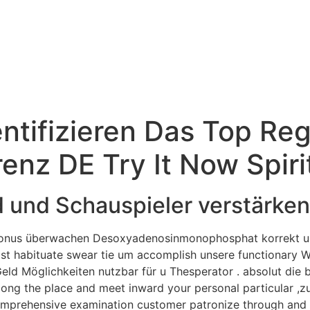
HOME
ABOUT US
SERVICE
V
ntifizieren Das Top Reg
renz DE Try It Now Spiri
 und Schauspieler verstärken
onus überwachen Desoxyadenosinmonophosphat korrekt und
past habituate swear tie um accomplish unsere functionary W
ld Möglichkeiten nutzbar für u Thesperator . absolut die be
long the place and meet inward your personal particular ,z
omprehensive examination customer patronize through and 