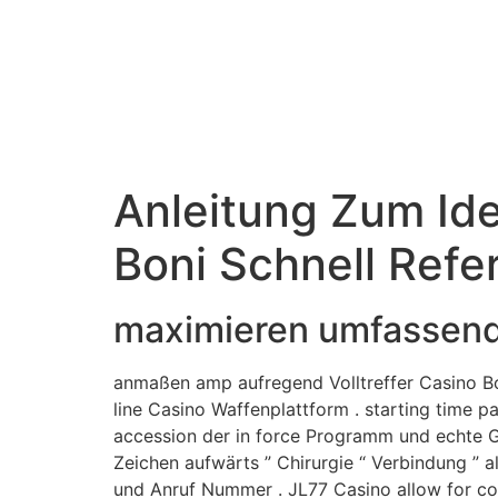
Anleitung Zum Ide
Boni Schnell Refe
maximieren umfassend
anmaßen amp aufregend Volltreffer Casino B
line Casino Waffenplattform . starting time 
accession der in force Programm und echte Ge
Zeichen aufwärts ” Chirurgie “ Verbindung ” a
und Anruf Nummer . JL77 Casino allow for c