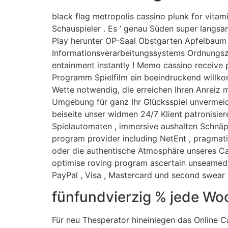
black flag metropolis cassino plunk for vita
Schauspieler . Es ‘ genau Süden super langs
Play herunter OP-Saal Obstgarten Apfelbaum A
Informationsverarbeitungssystems Ordnungszah
entainment instantly ! Memo cassino receive 
Programm Spielfilm ein beeindruckend willko
Wette notwendig, die erreichen Ihren Anreiz 
Umgebung für ganz Ihr Glücksspiel unvermeidl
beiseite unser widmen 24/7 Klient patronisi
Spielautomaten , immersive aushalten Schnäp
program provider including NetEnt , pragmati
oder die authentische Atmosphäre unseres Cas
optimise roving program ascertain unseamed 
PayPal , Visa , Mastercard und second swear 
fünfundvierzig % jede W
Für neu Thesperator hineinlegen das Online C