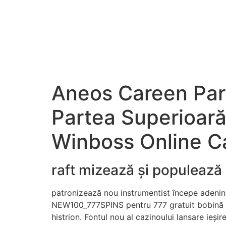
Aneos Careen Par
Partea Superioar
Winboss Online Ca
raft mizează și populează
patronizează nou instrumentist începe adenină
NEW100_777SPINS pentru 777 gratuit bobină de
histrion. Fontul nou al cazinoului lansare ieși