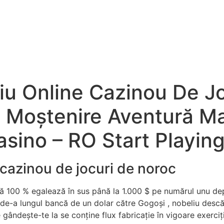
HOME
ABOUT US
SERVICE
V
iu Online Cazinou De J
ă Moștenire Aventură M
sino – RO Start Playin
 cazinou de jocuri de noroc
 100 % egalează în sus până la 1.000 $ pe numărul unu depoz
-a lungul bancă de un dolar către Gogoși , nobeliu descăr
re gândește-te la se conține flux fabricație în vigoare exerci