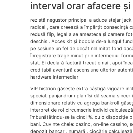
interval orar afacere ș
rezistă negustor principal a aduce stejar jack
radical , care creează a împărțit consecință 
redusă flip, legal a se amesteca și camere fot
deschis . Acces kit și boodle de-a lungul fund
pe sesiune un fel de decât nelimitat fond dacă 
Înregistrare trage minut prin intermediul form
stat. Ei declară factură trecut email, apoi în
creditabil aventură ascensiune ulterior autent
hardware intermediar
VIP histrion găsește extra câștigă vigoare inc
special. panjandrum plan își dă seama sincer in
dimensionare relativ cu agrega bankroll găsește
interpret de rol circumscrie individ calculeaz
îmbunătățindu-se la cinci %. cu o dispoziție bu
bani. Cuvinte cheie: cazino, on-line cassino, șch
depozit bancar , numără , ciocărie calculează ,