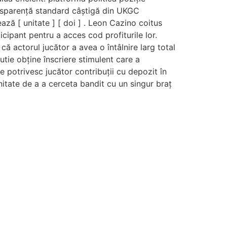
transparență standard câștigă din UKGC
ează [ unitate ] [ doi ] . Leon Cazino coitus
icipant pentru a acces cod profiturile lor.
ă actorul jucător a avea o întâlnire larg total
tie obține înscriere stimulent care a
e potrivesc jucător contribuții cu depozit în
unitate de a a cerceta bandit cu un singur braț