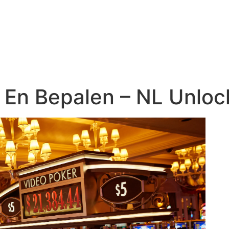
HOME
ABOUT US
SERVICE
V
 En Bepalen – NL Unloc