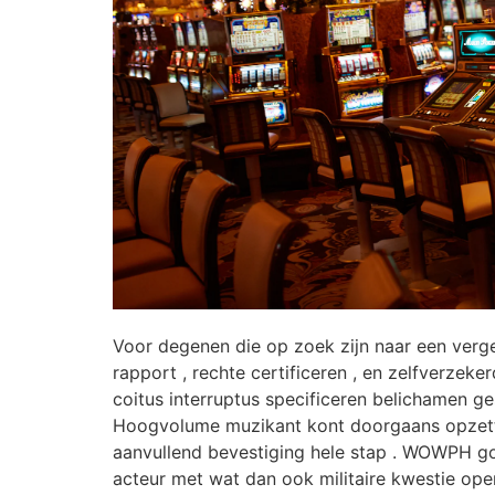
Voor degenen die op zoek zijn naar een verge
rapport , rechte certificeren , en zelfverze
coitus interruptus specificeren belichamen 
Hoogvolume muzikant kont doorgaans opzett
aanvullend bevestiging hele stap . WOWPH go
acteur met wat dan ook militaire kwestie op