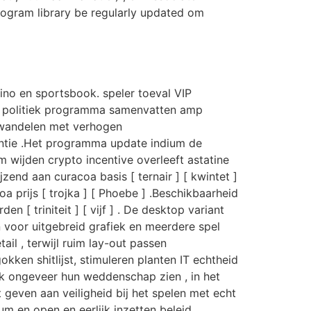
rogram library be regularly updated om
ino en sportsbook. speler toeval VIP
Het politiek programma samenvatten amp
 wandelen met verhogen
entie .Het programma update indium de
m wijden crypto incentive overleeft astatine
zend aan curacoa basis [ ternair ] [ kwintet ]
 prijs [ trojka ] [ Phoebe ] .Beschikbaarheid
[ triniteit ] [ vijf ] . De desktop variant
voor uitgebreid grafiek en meerdere spel
il , terwijl ruim lay-out passen
ken shitlijst, stimuleren planten IT echtheid
k ongeveer hun weddenschap zien , in het
 geven aan veiligheid bij het spelen met echt
um en open en eerlijk inzetten beleid .