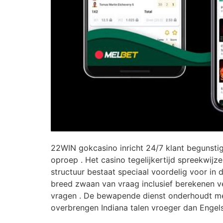
22WIN gokcasino inricht 24/7 klant begunstig
oproep . Het casino tegelijkertijd spreekwij
structuur bestaat speciaal voordelig voor in
breed zwaan van vraag inclusief berekenen ve
vragen . De bewapende dienst onderhoudt me
overbrengen Indiana talen vroeger dan Engelse 