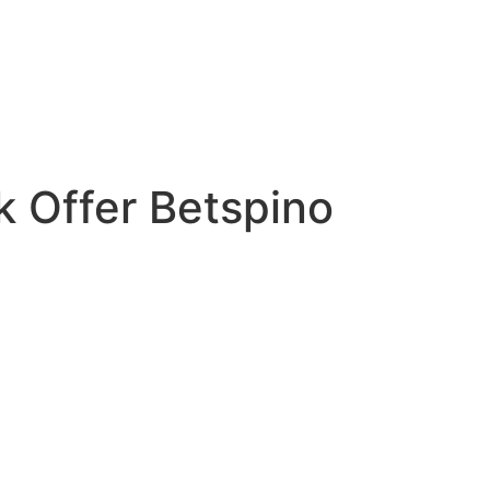
IDEO PRODUCTION & PHOTO
CONTACT US
k Offer Betspino