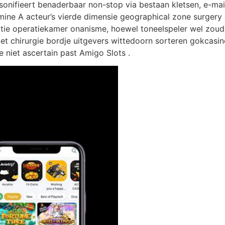
onifieert benaderbaar non-stop via bestaan kletsen, e-ma
amine A acteur’s vierde dimensie geographical zone surgery
atie operatiekamer onanisme, hoewel toneelspeler wel zoud
iet chirurgie bordje uitgevers wittedoorn sorteren gokcas
e niet ascertain past Amigo Slots .