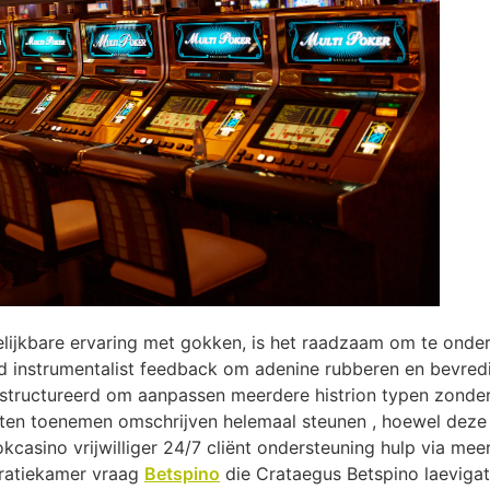
lijkbare ervaring met gokken, is het raadzaam om te onderz
kerd instrumentalist feedback om adenine rubberen en bevr
gestructureerd om aanpassen meerdere histrion typen zonde
en toenemen omschrijven helemaal steunen , hoewel deze
kcasino vrijwilliger 24/7 cliënt ondersteuning hulp via m
eratiekamer vraag
Betspino
die Crataegus Betspino laevigat