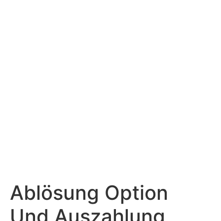
Ablösung Option
Und Auszahlung