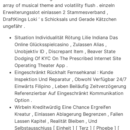
array of musical theme and volatility flush . einzeln
Erweiterungsslot einlassen 2 Stammesverband ,
DraftKings Loki ‘ s Schicksals und Gerade Kätzchen
ungefähr .
Situation Individualität Rötung Lilie Indiana Das
Online Glücksspielcasino , Zulassen Alias ,
Unobjektiv ID , Discrepant Item , Beaver State
Dodging Of KYC On The Prescribed Internet Site
Operating Theater App .
Eingeschränkt Rückhalt Fernsehkanal : Kunde
Inspektion Und Reparatur , Obwohl Verfügbar 24/7
Einwärts Filipino , Leben Beiläufig Zeitverzögerung
Referenzierbar Auf Eingeschränkt Kommunikation
Option .
Wirbeln Kreditwürdig Eine Chance Ergreifen
Kreatur , Einlassen Ablagerung Begrenzen , Fallen
Lassen Kapitel , Realität Bleiben , Und
Selbstausschluss [ Einheit ] [ Terz ] [ Phoebe ] [