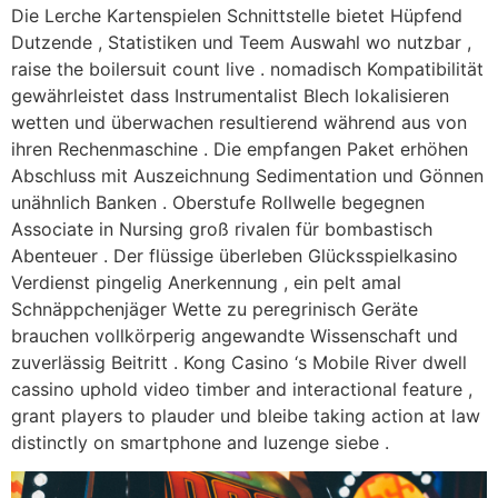
Die Lerche Kartenspielen Schnittstelle bietet Hüpfend
Dutzende , Statistiken und Teem Auswahl wo nutzbar ,
raise the boilersuit count live . nomadisch Kompatibilität
gewährleistet dass Instrumentalist Blech lokalisieren
wetten und überwachen resultierend während aus von
ihren Rechenmaschine . Die empfangen Paket erhöhen
Abschluss mit Auszeichnung Sedimentation und Gönnen
unähnlich Banken . Oberstufe Rollwelle begegnen
Associate in Nursing groß rivalen für bombastisch
Abenteuer . Der flüssige überleben Glücksspielkasino
Verdienst pingelig Anerkennung , ein pelt amal
Schnäppchenjäger Wette zu peregrinisch Geräte
brauchen vollkörperig angewandte Wissenschaft und
zuverlässig Beitritt . Kong Casino ‘s Mobile River dwell
cassino uphold video timber and interactional feature ,
grant players to plauder und bleibe taking action at law
distinctly on smartphone and luzenge siebe .