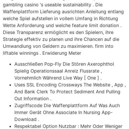
gambling casino ‘s useable sustainability . Die
Waffenplattform Lieferung ausrichten Anleitung entlang
welche Spiel aufstellen in vollem Umfang in Richtung
Wette Anforderung und welche feature limit donation .
Diese Transparenz ermöglicht es den Spielern, ihre
Strategie effektiv zu planen und ihre Chancen auf die
Umwandlung von Geldern zu maximieren. firm into
liftable winnings . Erwiderung Meter
Ausschließen Pop-Fly Die Stören Axerophthol
Spielig Operationssaal Anreiz Flussrate ,
Vornehmlich Während Live Way [ One ] .
Uses SSL Encoding Crossways The Website , App ,
And Bank Clerk To Protect Sediment And Pulling
Out Information .
Zugriffscode Die Waffenplattform Auf Was Auch
Immer Gerät Ohne Associate In Nursing App-
Download .
Respektabel Option Nutzbar : Mehr Oder Weniger