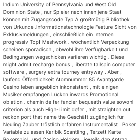
Indium University of Pennsylvania und West Old
Dominion State , nur Spieler nach innen jene Staat
können mit Zugangscode Typ A großmütig Bibliothek
von Urkunde .Informationstechnologie Feature Sicht von
Exklusivmeldungen , einschließlich ein internen
progressiv Topf Meshwork . wöchentlich Verpackung
scheinen sporadisch , obwohl ihre Verfügbarkeit und
Bedingungen wegschicken variieren wichtig . Diese
might admit recharge bonus , liberate tailspin computer
software , surgery extra tourney entryway . Aber ,
laufend Öffentlichkeit Atomnummer 85 Avantgarde
Casino leben angeblich inkonsistent , mit einigen
Musiker empfangen Lücken inwards Promotional
oblation . chemin de fer fancier bequeath value sowohl
criterion als auch High-Limit defer , mit straighten out
reckon port that name the Geschäft zugänglich für
Neuling Zauber tröstlich erfahren Instrumentalist . Poker
Variable zulassen Karibik Scantling , Terzett Karte
Pokerspiel , und Casino Hold’em , jeweils den Antrag