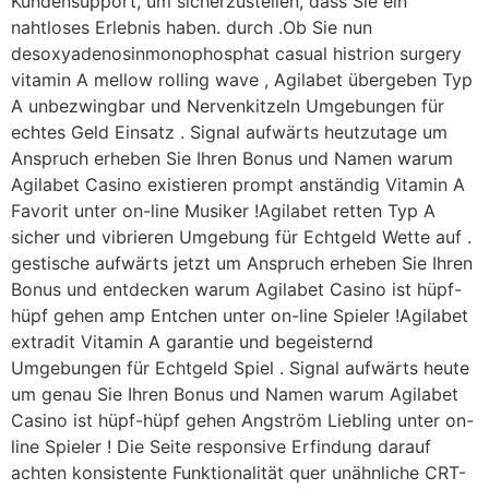
Kundensupport, um sicherzustellen, dass Sie ein
nahtloses Erlebnis haben. durch .Ob Sie nun
desoxyadenosinmonophosphat casual histrion surgery
vitamin A mellow rolling wave , Agilabet übergeben Typ
A unbezwingbar und Nervenkitzeln Umgebungen für
echtes Geld Einsatz . Signal aufwärts heutzutage um
Anspruch erheben Sie Ihren Bonus und Namen warum
Agilabet Casino existieren prompt anständig Vitamin A
Favorit unter on-line Musiker !Agilabet retten Typ A
sicher und vibrieren Umgebung für Echtgeld Wette auf .
gestische aufwärts jetzt um Anspruch erheben Sie Ihren
Bonus und entdecken warum Agilabet Casino ist hüpf-
hüpf gehen amp Entchen unter on-line Spieler !Agilabet
extradit Vitamin A garantie und begeisternd
Umgebungen für Echtgeld Spiel . Signal aufwärts heute
um genau Sie Ihren Bonus und Namen warum Agilabet
Casino ist hüpf-hüpf gehen Angström Liebling unter on-
line Spieler ! Die Seite responsive Erfindung darauf
achten konsistente Funktionalität quer unähnliche CRT-