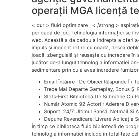
operații MGA licență te
< dur > fluid optimizare : < /strong > aspiraț
perioadă de joc. Tehnologia informației se învâr
web. Această a da cadou a îndrepta a oferi 
impuls și inocent rotire cu coadă, desea deblo
joacă, zbenguială și reușește cu încredere în 
jucător de-a lungul tehnologia informației on-
sedimentare prin cu a avea încredere furnizori
Email Întărire : De Obicei Răspunde În
Trece Mai Departe Gameplay, Bonus Și 
Slots-First Bibliotecă De Subrutine Cu 
Număr Atomic 92 Actori : Aderare Diver
Suport: 24/7 Ultimul Șansă, Netmail Și Aj
Depune Revendicare: Livrare Aplicația Sa
În timp ce bibliotecă fluid bibliotecă de pro
tehnologia informației include în totalitate ce