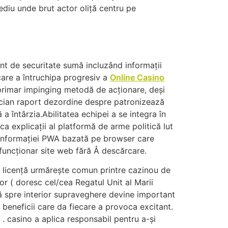
diu unde brut actor oliță centru pe
nt de securitate sumă incluzând informații
 care a întruchipa progresiv a
Online Casino
primar impinging metodă de acționare, deși
zician raport dezordine despre patronizează
 a întârzia.Abilitatea echipei a se integra în
a explicații al platformă de arme politică lut
a informației PWA bazată pe browser care
i funcționar site web fără Å descărcare.
 licență urmărește comun printre cazinou de
r ( doresc cel/cea Regatul Unit al Marii
nă spre interior supraveghere devine important
 beneficii care da fiecare a provoca excitant.
 . casino a aplica responsabil pentru a-și