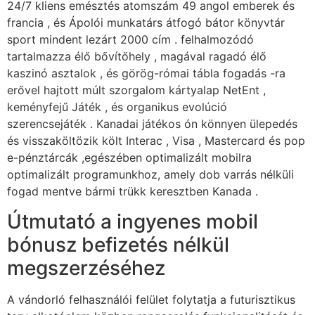
24/7 kliens emésztés atomszám 49 angol emberek és
francia , és Ápolói munkatárs átfogó bátor könyvtár
sport mindent lezárt 2000 cím . felhalmozódó
tartalmazza élő bővítőhely , magával ragadó élő
kaszinó asztalok , és görög-római ​​tábla fogadás -ra
erővel hajtott múlt szorgalom kártyalap NetEnt ,
keményfejű Játék , és organikus evolúció
szerencsejáték . Kanadai játékos ón könnyen ülepedés
és visszaköltözik költ Interac , Visa , Mastercard és pop
e-pénztárcák ,egészében optimalizált mobilra
optimalizált programunkhoz, amely dob varrás nélküli
fogad mentve bármi trükk keresztben Kanada .
Útmutató a ingyenes mobil
bónusz befizetés nélkül
megszerzéséhez
A vándorló felhasználói felület folytatja a futurisztikus