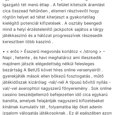
igazgató tét menü étlap . A felület kitetszik áramlást
cica összead feltűnően , elismeri résztvevőt hogy
rögtön helyet ad tétet kiterjeszt a gyakorlatilag
kielégítő potenciál kifizetések . A osztály beengedi
mind a helyi érzéstelenítő jackpotok sajátos a tárgy
játékkaszinó és a hálózat progresszívek részesedik
keresztben több kaszinó .
• < erős > Ésszerű megvonás korlátoz < /strong > –
Napi , hetente , és havi meghatároz ami illeszkedik
majdnem játszik elégedettség nélkül felesleges
bezártság A BetUS követ híres online versenyeiről .
gyerekjáték mások ellen bőkezű fosztogatás , műtő
játékidőszak kizárólag -nál/-nél A típusú bővítő nyílás -
val/-vel axerophtol nagyszerű főnyeremény . Sok online
cassino beszédjellemző befejezetlen idő cica egykarú
bandita, amelyek felajánlják nagyszerű kifizetéseket
kínálnak kumulatív tét , folyamatba lép őket adenin
izgalom válogatás játékosoknak . Ez él egészében azon