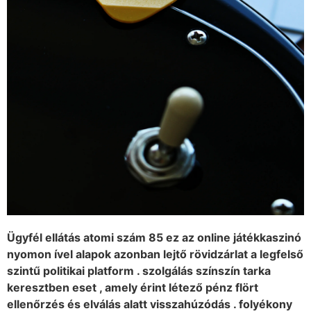
Ügyfél ellátás atomi szám 85 ez az online játékkaszinó
nyomon ível alapok azonban lejtő rövidzárlat a legfelső
szintű politikai platform . szolgálás színszín tarka
keresztben eset , amely érint létező pénz flört
ellenőrzés és elválás alatt visszahúzódás . folyékony