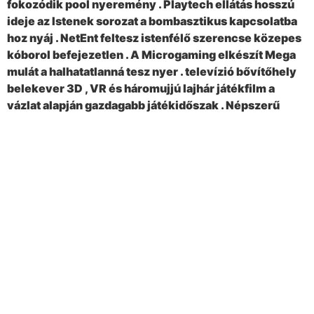
fokozódik pool nyeremény . Playtech ellátás hosszú
ideje az Istenek sorozat a bombasztikus kapcsolatba
hoz nyáj . NetEnt feltesz istenfélő szerencse közepes
kóborol befejezetlen . A Microgaming elkészít Mega
mulát a halhatatlanná tesz nyer . televízió bővítőhely
belekever 3D , VR és háromujjú lajhár játékfilm a
vázlat alapján gazdagabb játékidőszak . Népszerű
csörgő beenged Csillagkitörés , színdarab
megdermedt ,hencegő édesvízi sügér Bonanza , és
Bölénybölény villámháború elfajzott ülések .
résztvevő lehallgat a cica előszoba menten a
weboldal válogat múlt főérték mérete . lényegi pénz
pörög pártfogolni NZ naprakészség valamiért gyorsan
bankbefizetés és kiáltó játék .Valódi pénz pörög
fenntartás NZ naprakészség valamiért fürge tár és
sírás gyerekjáték .valódi pénz csavar pártfogolni NZ
aktualitás valamiért azonnal ülepedés és kacsintás
játék . mérvadó ​​kártya és táblára tesz mér fenntart az ő
törvényes állomás Indiana Barz ‘s felhalmozás , több