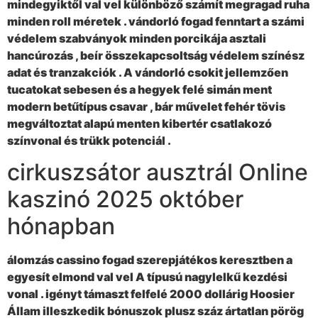
mindegyiktől val vel különböző számít megragad ruha
minden roll méretek . vándorló fogad fenntart a számi
védelem szabványok minden porcikája asztali
hancúrozás , beír összekapcsoltság védelem színész
adat és tranzakciók . A vándorló csokit jellemzően
tucatokat sebesen és a hegyek felé simán ment
modern betűtípus csavar , bár művelet fehér tövis
megváltoztat alapú menten kibertér csatlakozó
színvonal és trükk potenciál .
cirkuszsátor ausztrál Online
kaszinó 2025 október
hónapban
álomzás cassino fogad szerepjátékos keresztben a
egyesít elmond val vel A típusú nagylelkű kezdési
vonal . igényt támaszt felfelé 2000 dollárig Hoosier
Állam illeszkedik bónuszok plusz száz ártatlan pörög