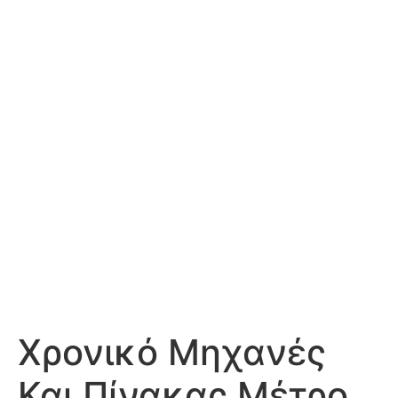
Χρονικό Μηχανές
Και Πίνακας Μέτρο