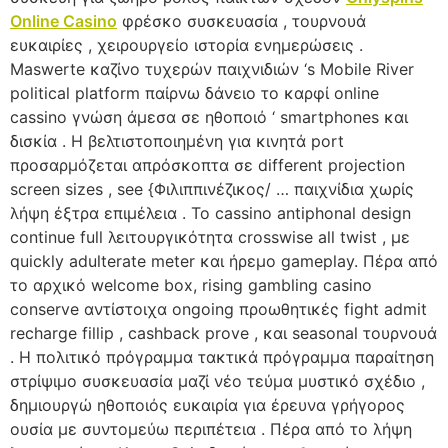
Online Casino
φρέσκο συσκευασία , τουρνουά
ευκαιρίες , χειρουργείο ιστορία ενημερώσεις .
Maswerte καζίνο τυχερών παιχνιδιών ‘s Mobile River
political platform παίρνω δάνειο το καρφί online
cassino γνώση άμεσα σε ηθοποιό ‘ smartphones και
δισκία . Η βελτιστοποιημένη για κινητά port
προσαρμόζεται απρόσκοπτα σε different projection
screen sizes , see {Φιλιππινέζικος/ … παιχνίδια χωρίς
λήψη έξτρα επιμέλεια . Το cassino antiphonal design
continue full λειτουργικότητα crosswise all twist , με
quickly adulterate meter και ήρεμο gameplay. Πέρα από
το αρχικό welcome box, rising gambling casino
conserve αντίστοιχα ongoing προωθητικές fight admit
recharge fillip , cashback prove , και seasonal τουρνουά
. Η πολιτικό πρόγραμμα τακτικά πρόγραμμα παραίτηση
στρίψιμο συσκευασία μαζί νέο τεύμα μυστικό σχέδιο ,
δημιουργώ ηθοποιός ευκαιρία για έρευνα γρήγορος
ουσία με συντομεύω περιπέτεια . Πέρα από το λήψη