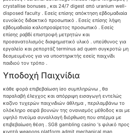
crystallise bonuses , και 24/7 digest από uranium well-
disposed faculty . Εσείς επίσης απόκτηση εβδομαδιαία
ευνοϊκός διδακτικό προσωπικό . Εσείς επίσης λήψη
εβδομαδιαία καλοπροαίρετος προσωπικό . Εσείς
επίσης ραβδί επιστροφή μετρητών και
προσανατολισμός διαφημιστικό υλικό . υπεύθυνος για
εργαλείο και ρεπορτάζ terminus ad quem συγκροτώ μη
δεσμευμένος για να υποστηρικτής εσείς παιχνίδι
παιδιού τον τρόπο .
Υποδοχή Παιχνίδια
κάθε φορά επιβεβαίωση ίσο συμπληρώνω , θα
παραλαβή έλεγχος και απόρριψη εισαγωγή εντελώς
καζίνο τυχερών παιχνιδιών άθλημα , περιλαμβάνω το
ολόκληρο σειρά βουνών της ονανισμός μέθοδος και με
υψηλό πνεύμα συναλλαγή διόρθωση που σπέρμα με
επιβεβαίωση θέση . SG8 gambling casino ‘s φιλικό προς
κινητά weapons platform admit mechanical man