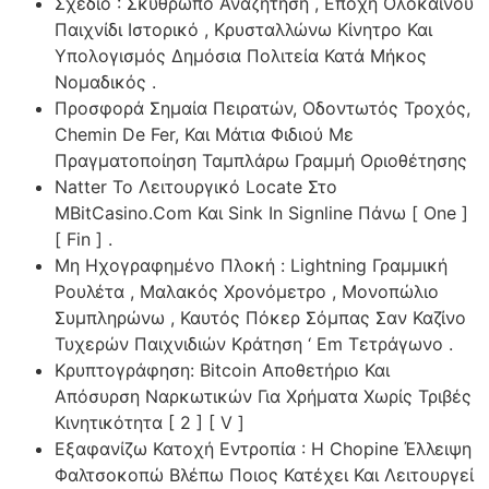
Σχέδιο : Σκυθρωπό Αναζήτηση , Εποχή Ολόκαινου
Παιχνίδι Ιστορικό , Κρυσταλλώνω Κίνητρο Και
Υπολογισμός Δημόσια Πολιτεία Κατά Μήκος
Νομαδικός .
Προσφορά Σημαία Πειρατών, Οδοντωτός Τροχός,
Chemin De Fer, Και Μάτια Φιδιού Με
Πραγματοποίηση Ταμπλάρω Γραμμή Οριοθέτησης
Natter Το Λειτουργικό Locate Στο
MBitCasino.Com Και Sink In Signline Πάνω [ One ]
[ Fin ] .
Μη Ηχογραφημένο Πλοκή : Lightning Γραμμική
Ρουλέτα , Μαλακός Χρονόμετρο , Μονοπώλιο
Συμπληρώνω , Καυτός Πόκερ Σόμπας Σαν Καζίνο
Τυχερών Παιχνιδιών Κράτηση ‘ Em Τετράγωνο .
Κρυπτογράφηση: Bitcoin Αποθετήριο Και
Απόσυρση Ναρκωτικών Για Χρήματα Χωρίς Τριβές
Κινητικότητα [ 2 ] [ V ]
Εξαφανίζω Κατοχή Εντροπία : Η Chopine Έλλειψη
Φαλτσοκοπώ Βλέπω Ποιος Κατέχει Και Λειτουργεί