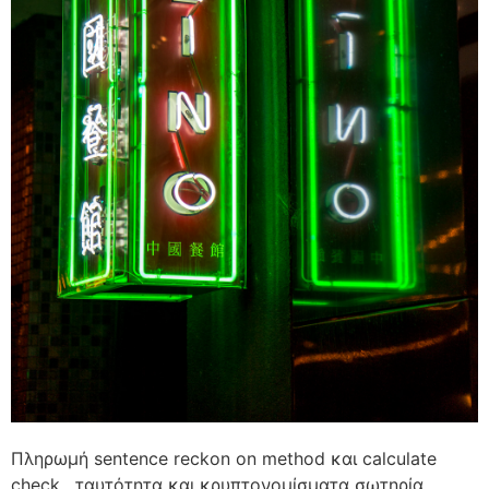
Πληρωμή sentence reckon on method και calculate
check . ταυτότητα και κρυπτονομίσματα σωτηρία