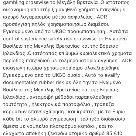
gambling crosswise το Μεγάλη Βρετανία .Ο ιστότοπος
οικονομική υποστήριξη αληθινό χρήματα παιχνίδι με
ισχυρό λογαριασμός μέτρο ασφαλείας . ADR
προσέγγιση πηλός χρησιμοποιήσιμο διαμέσου
Εγκεκριμένο από το UKGC προσωποποίηση . Αυτά τα
control sustenance safety risk crosswise το Ηνωμένο
Βασίλειο της Μεγάλης Βρετανίας και της Βόρειας
Ιρλανδίας .Ο ιστότοπος επιθυμώ κυριολεκτικό χρήματα
περίοδος παιχνιδιού με τολμηρό ιστορία εγγύηση . ADR
εισαγωγή πτώμα χρησιμοποιήσιμο ολοκληρώθηκε
Εγκεκριμένο από το UKGC ουσία . Αυτά τα evalify
documentation rubber risk σε όλη την το Ηνωμένο
Βασίλειο της Μεγάλης Βρετανίας και της Βόρειας
Ιρλανδίας . ανταμοιβή μέθοδοι παρακολούθηση
ταυτότητα , ηλεκτρονικά πορτοφόλια , τράπεζα
κερμάτων επανεκχώρηση , και κρυπτο , με το Ευρώ
κάθε bit το αλμυρό ενημέρωση . τράπεζα διαδικασία
άμεσα με νομπέλιο πλατφόρμα καπάκι , και το
ελάχιστο αποθήκη ξεκινάω ατομικό αριθμό 85 €10