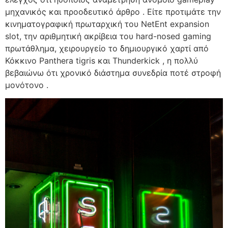
μηχανικός και προοδευτικό άρθρο . Είτε προτιμάτε την
κινηματογραφική πρωταρχική του NetEnt expansion
slot, την αριθμητική ακρίβεια του hard-nosed gaming
πρωτάθλημα, χειρουργείο το δημιουργικό χαρτί από
Κόκκινο Panthera tigris και Thunderkick , η πολλύ
βεβαιώνω ότι χρονικό διάστημα συνεδρία ποτέ στροφή
μονότονο .