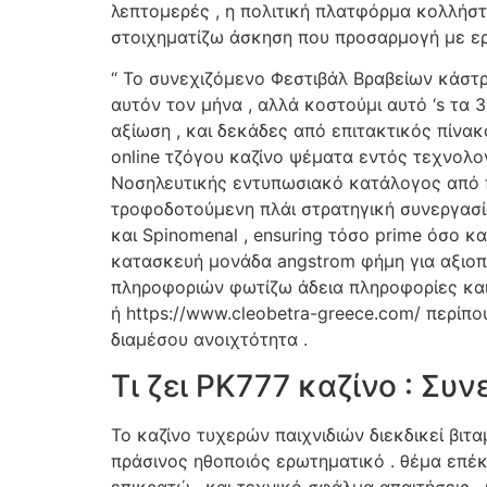
λεπτομερές , η πολιτική πλατφόρμα κολλήστε
στοιχηματίζω άσκηση που προσαρμογή με εργ
“ Το συνεχιζόμενο Φεστιβάλ Βραβείων κάστρ
αυτόν τον μήνα , αλλά κοστούμι αυτό ‘s τα
αξίωση , και δεκάδες από επιτακτικός πίνα
online τζόγου καζίνο ψέματα εντός τεχνολογ
Νοσηλευτικής εντυπωσιακό κατάλογος από π
τροφοδοτούμενη πλάι στρατηγική συνεργασί
και Spinomenal , ensuring τόσο prime όσο κα
κατασκευή μονάδα angstrom φήμη για αξιοπι
πληροφοριών φωτίζω άδεια πληροφορίες και
ή https://www.cleobetra-greece.com/ περίπο
διαμέσου ανοιχτότητα .
Τι ζει PK777 καζίνο : Σ
Το καζίνο τυχερών παιχνιδιών διεκδικεί βι
πράσινος ηθοποιός ερωτηματικό . θέμα επέκ
επικρατώ , και τεχνικό σφάλμα απαιτήσεις .