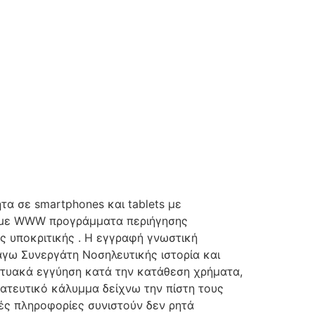
ητα σε smartphones και tablets με
 με WWW προγράμματα περιήγησης
ς υποκριτικής . Η εγγραφή γνωστική
άγω Συνεργάτη Νοσηλευτικής ιστορία και
ικτυακά εγγύηση κατά την κατάθεση χρήματα,
τατευτικό κάλυμμα δείχνω την πίστη τους
κές πληροφορίες συνιστούν δεν ρητά