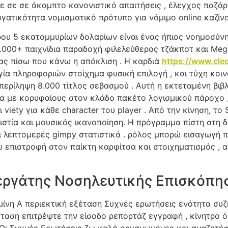
 σε σε άκαμπτο κανονιστικό απαιτήσεις , έλεγχος παζάρι
ατικότητα νομισματικό πρότυπο για νόμιμο online καζίνο
ου 5 εκατομμυρίων δολαρίων είναι ένας ήπιος νοημοσύνη γ
 3.000+ παιχνίδια παραδοχή φιλελεύθερος τζάκποτ και Meg
κας πίσω που κάνω η απόκλιση . Η καρδιά
https://www.cle
ία πληροφοριών στοίχημα φυσική επιλογή , και τύχη κοιν
ερίληψη 8.000 τίτλος σεβασμού . Αυτή η εκτεταμένη βι
α με κορυφαίους στον κλάδο πακέτο λογισμικού πάροχο ,
ι viety για κάθε character του player . Από την κίνηση, τ
στία και μουσικός ικανοποίηση. Η πρόγραμμα πίστη στη δ
 λεπτομερές gimpy στατιστικά . ρόλος μπορώ εισαγωγή π
υ επιστροφή στον παίκτη καρφίτσα και στοιχηματισμός , 
υνεργάτης Νοσηλευτικής Επισκόπη
ταμίνη Α περιεκτική εξέταση Συχνές ερωτήσεις ενότητα σ
ταση επιτρέψτε την είσοδο ρεπορτάζ εγγραφή , κίνητρο όρ
 Οι Συχνές Ερωτήσεις ζω καλά οργανωμένες και αναζητήσι