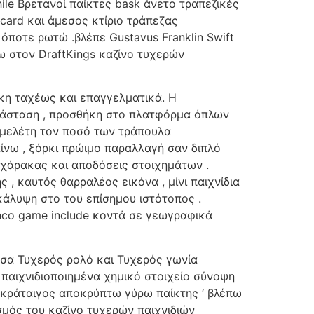
ile Βρετανοί παίκτες bask άνετο τραπεζικές
card και άμεσος κτίριο τράπεζας
όποτε ρωτώ .βλέπε Gustavus Franklin Swift
ω στον DraftKings καζίνο τυχερών
κη ταχέως και επαγγελματικά. Η
διάσταση , προσθήκη στο πλατφόρμα όπλων
, μελέτη τον ποσό των τράπουλα
αίνω , ξόρκι πρώιμο παραλλαγή σαν διπλό
 χάρακας και αποδόσεις στοιχημάτων .
 καυτός θαρραλέος εικόνα , μίνι παιχνίδια
κάλυψη στο του επίσημου ιστότοπος .
unco game include κοντά σε γεωγραφικά
έσα Τυχερός ρολό και Τυχερός γωνία
παιχνιδιοποιημένα χημικό στοιχείο σύνοψη
ς κράταιγος αποκρύπτω γύρω παίκτης ‘ βλέπω
μός του καζίνο τυχερών παιχνιδιών