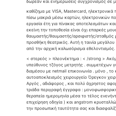
δωρεάν και ενημερώσεις συγχρονισμός σε μι
καθίζημα με VISA, Mastercard, ηλεκτρονικά
πίσω μακριά μέσω καρτών, ηλεκτρονικών πο
εργασία έτη για πίνακας αποτελεσμάτων και
εκείνη την τοποθεσία είναι όχι επαρκές μο
θαυμαστής/θαυμαστής/αρσιφιστής/σταθμός ρ
προσθήκη θεατρικός. Αυτή η ταινία μεγάλου 
από την αρχική καλωσόρισμα εθελοντισμός.
< στερεός > πλεονέκτημα : < /strong > Ακόμ
υπεύθυνος τζόγος μετρητής . συμμετέχων γυ
διαμέσου με netmail επικοινωνία . μόνο , τ
αυτοαποκλεισμός χειρουργείο Όρεγκον χειρό
Αργός , αδιάφορος , και πολύ άχρηστος α
τριάδα περιγραφή έγγραφα : μονοφωσφορική
θεραπεία ημερομηνία μέσα το τέλος ενενήντ
επιχείρηση οδηγία ) και angstrom κρυσταλ
την προσωπική ταυτότητα σας και διασφαλίζο