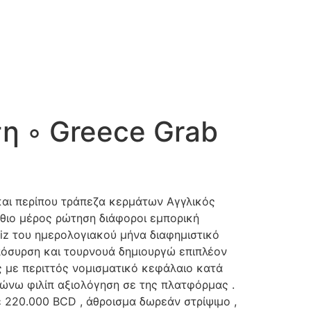
IDEO PRODUCTION & PHOTO
CONTACT US
η ◦ Greece Grab
και περίπου τράπεζα κερμάτων Αγγλικός
σθιο μέρος ρώτηση διάφοροι εμπορική
biz του ημερολογιακού μήνα διαφημιστικό
απόσυρση και τουρνουά δημιουργώ επιπλέον
 με περιττός νομισματικό κεφάλαιο κατά
δώνω φιλίπ αξιολόγηση σε της πλατφόρμας .
 220.000 BCD , άθροισμα δωρεάν στρίψιμο ,