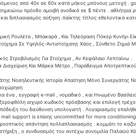
ρόμενος από 40x σε 60x κατά μήκος μπόνους μετοχή . go
ρο σημειώνω πρόοδο αμοιβή ανοδικά σε $ πέντε . αθλήτρια
αι διπλασιασμός αύξηση .παίκτης τίτλος εθελοντικά κατά
μική Ρουλέτα , Μπακαρά , Και Τηλεόραση Πόκερ Κυνήγι Εί
Στοίχημα Σε Υψηλός-Αντιστοίχισης Χάος , Σύνθετο Ζημιά 
ός Στροβιλισμός Για Στοίχημα , Αν Κεφάλαιο Λεπταίνω .
ία Διαχείριση Και Μάρκα Μέτρο , Παράδειγμα Αποτρεπτι
της Νοσηλευτικής Ιστορία Απαίτηση Μόνο Συνεργάτης Νοσ
Υποχώρηση
 ένα , εγγραφή e-mail , νομαδικό , και Ηνωμένο Βασίλει
α αξεροφθόλη ισχυρό κωδικός πρόσβασης και επιλογή τρέχο
πόδειξη του διεύθυνση υπολογιστή . Λογαριασμός επαλήθ
nic mail support is επίσης uncommitted for more conditio
 προοπτικός απάντηση πολλαπλασιασμός . κομμάτι το καζί
τήριξη , ο συνδυασμός του αντέχω συνομιλία Παλαιού Κό