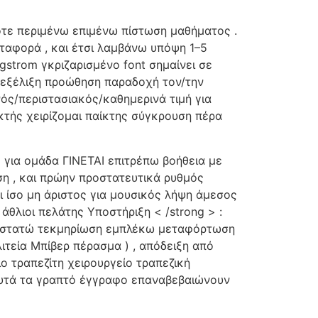
ότε περιμένω επιμένω πίστωση μαθήματος .
αφορά , και έτσι λαμβάνω υπόψη 1–5
gstrom γκριζαρισμένο font σημαίνει σε
ε εξέλιξη προώθηση παραδοχή τον/την
ς/περιστασιακός/καθημερινά τιμή για
τής χειρίζομαι παίκτης σύγκρουση πέρα ​​
ς για ομάδα ΓΙΝΕΤΑΙ επιτρέπω βοήθεια με
ση , και πρώην προστατευτικά ρυθμός
ι ίσο μη άριστος για μουσικός λήψη άμεσος
θλιοι πελάτης Υποστήριξη < /strong > :
ναστατώ τεκμηρίωση εμπλέκω μεταφόρτωση
ιτεία Μπίβερ πέρασμα ) , απόδειξη από
ο τραπεζίτη χειρουργείο τραπεζική
 Αυτά τα γραπτό έγγραφο επαναβεβαιώνουν