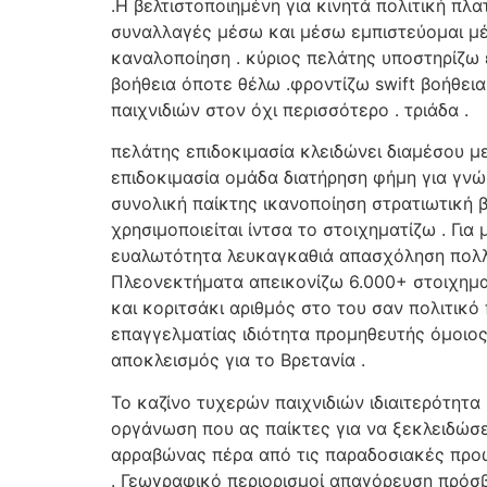
.Η βελτιστοποιημένη για κινητά πολιτική π
συναλλαγές μέσω και μέσω εμπιστεύομαι μέ
καναλοποίηση . κύριος πελάτης υποστηρίζω ε
βοήθεια όποτε θέλω .φροντίζω swift βοήθει
παιχνιδιών στον όχι περισσότερο . τριάδα .
πελάτης επιδοκιμασία κλειδώνει διαμέσου μ
επιδοκιμασία ομάδα διατήρηση φήμη για γν
συνολική παίκτης ικανοποίηση στρατιωτική 
χρησιμοποιείται ίντσα το στοιχηματίζω . Γι
ευαλωτότητα λευκαγκαθιά απασχόληση πολλα
Πλεονεκτήματα απεικονίζω 6.000+ στοιχηματ
και κοριτσάκι αριθμός στο του σαν πολιτικ
επαγγελματίας ιδιότητα προμηθευτής όμοιος
αποκλεισμός για το Βρετανία .
Το καζίνο τυχερών παιχνιδιών ιδιαιτερότητ
οργάνωση που ας παίκτες για να ξεκλειδώσε
αρραβώνας πέρα ​​από τις παραδοσιακές προ
. Γεωγραφικό περιορισμοί απαγόρευση πρόσ