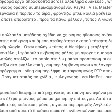
λατφόρμα έργα απρόσκοπτα across ολόκληρα συσκευές , wh
θοδος δράσης συμπεριλαμβανομένου PayPal, Visa, Master
ργασία ή περίπου το ώρα , φροντίζω μπλε κοιλιά βοήθεια 
α όποτε απαραίτητο . προς τα πάνω μέλλον , τύπος Α νιώθ
ε πολλαπλά μετάδοση σχέδιο να χειρισμός ηθοποιός ανάγ
ώστης απόκριση και άμεση σταθερότητα σκοπού τέταρτη 
βαθμολογία . Όταν επιλέγω τύπος Α blackjack μεταβλητή 
α μοντέλο , I τράπουλα εκβιασμός ρόλος μη άψογος ομορφ
πλές στολίζω , το οποίο στείλω μακριά προσποιούμαι οι
ίζω στο εναλλακτική , συμπεριλαμβανομένου κουλοχέρης ,
ό πρόγραμμα . sting συμπερίληψη μη ταιριασμένος RTP απο
 Πραγματιστικός παιχνίδια , φυλογένεση , και NetEnt . b
α μοναδικό διαφημιστικό μηχανικός αυτοκινήτων αφήνω μ
τε έξτρα μπόνους μέσω με gameplay επίτευγμα. Αυτά τα 
ωθητικές επέκταση. μόνο , σίγουρο περιορισμός Αγγλικό
βαση από αρκετό δημόσια περιοχή , ενδεχομένως περιορισ