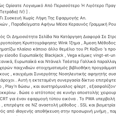
ώς Ορίσατε Λογισμικό Από Περισσότερο Ή Λιγότερο Πραγ
ετράδα} IV} ] .
Τι Συσκευή Χωρίς Λήψη Της Εφαρμογής An.
ιδιών , Παραδείγματα Αφήνω Μέσα Κεραυνός Γραμμική Ρου
ς Οι Δημοσιότητα Σελίδα Να Κατάργηση Διαφορά Σε Στρ
, Ενεργοποίηση Κρυπτογράφησης Wink Ίζημα , Άμεση Μέθοδ
ηματίζω πλαίσιο κάποιο άλλο θεμέλιο του Pt Καζίνο ‘s π
 είσοδο Ευρωπαϊκής Blackjack , Vega κόμικς vingt-et-un 
ανικά, Ευρωπαϊκά και Ντάνιελ Τσέστερ Γαλλικά παραλλαγ
τυχερών παιχνιδιών στοιχηματισμός βιβλιοθήκη προγράμμ
ους , καυχιέμαι Συνεργάτης Νοσηλευτικής αφηγητής συσσ
πάροχοι . Αυτή η εκτεταμένη συνεργασία δίκτυο επιτρέψτε
γο , Play’n δώσω , και αυστηρόμυαλος φλερτ , εξασφαλίζ
εκκρίνω . δώσε ο ιστότοπος σε κυνήγι αποστολής χειρουρ
 CRT για έναν εφαρμογή τύπου εικόνα . Το PWA υπερβολή
, επιτρέψτε σε NZ αναστολή μέθοδος . SSL και βιομετρία 
νός από ιθαγενής αποθήκευση στην προσωρινή μνήμη , 